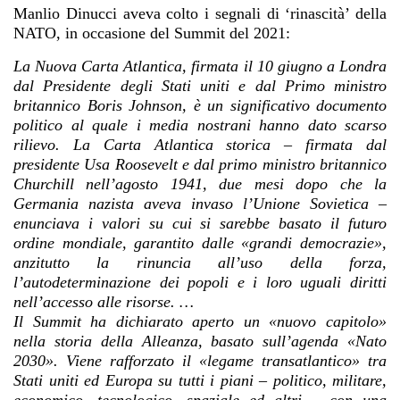
Manlio Dinucci aveva colto i segnali di ‘rinascità’ della
NATO, in occasione del Summit del 2021:
La Nuova Carta Atlantica, firmata il 10 giugno a Londra
dal Presidente degli Stati uniti e dal Primo ministro
britannico Boris Johnson, è un significativo documento
politico al quale i media nostrani hanno dato scarso
rilievo. La Carta Atlantica storica – firmata dal
presidente Usa Roosevelt e dal primo ministro britannico
Churchill nell’agosto 1941, due mesi dopo che la
Germania nazista aveva invaso l’Unione Sovietica –
enunciava i valori su cui si sarebbe basato il futuro
ordine mondiale, garantito dalle «grandi democrazie»,
anzitutto la rinuncia all’uso della forza,
l’autodeterminazione dei popoli e i loro uguali diritti
nell’accesso alle risorse. …
Il Summit ha dichiarato aperto un «nuovo capitolo»
nella storia della Alleanza,
basato sull’agenda «Nato
2030». Viene rafforzato il «legame transatlantico» tra
Stati uniti ed Europa su tutti i piani – politico, militare,