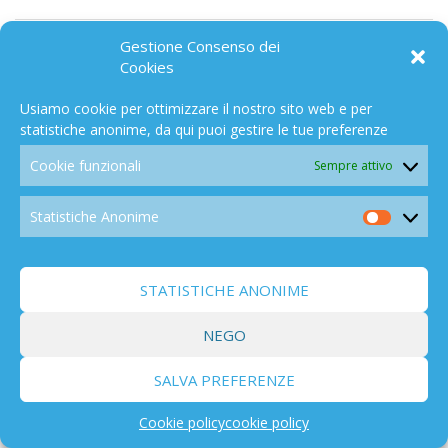
LIBRI/FILMS
Gestione Consenso dei
291
Cookies
Usiamo cookie per ottimizzare il nostro sito web e per
statistiche anonime, da qui puoi gestire le tue preferenze
Cookie funzionali
Sempre attivo
CAMPO ELETTROMAGNETICO
91
Statistiche Anonime
Statistic
Anonim
STATISTICHE ANONIME
NEGO
ALTRO MONDO C'È
129
SALVA PREFERENZE
Cookie policy
cookie policy