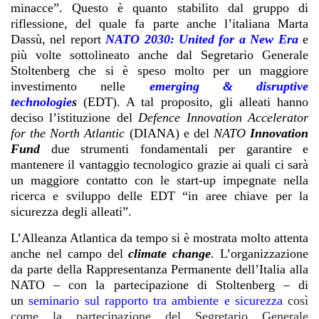
minacce”. Questo è quanto stabilito dal gruppo di
riflessione, del quale fa parte anche l’italiana Marta
Dassù, nel report
NATO 2030: United for a New Era
e
più volte sottolineato anche dal Segretario Generale
Stoltenberg che si è speso molto per un maggiore
investimento nelle
emerging & disruptive
technologie
s
(EDT). A tal proposito, gli alleati hanno
deciso l’istituzione del
Defence Innovation Accelerator
for the North Atlantic
(DIANA) e del
NATO
Innovation
Fund
due strumenti fondamentali per garantire e
mantenere il vantaggio tecnologico grazie ai quali ci sarà
un maggiore contatto con le start-up impegnate nella
ricerca e sviluppo delle EDT “in aree chiave per la
sicurezza degli alleati”.
L’Alleanza Atlantica da tempo si è mostrata molto attenta
anche nel campo del
climate change
. L’organizzazione
da parte della Rappresentanza Permanente dell’Italia alla
NATO – con la partecipazione di Stoltenberg – di
un
seminario sul rapporto tra ambiente e sicurezza
così
come la partecipazione del Segretario Generale