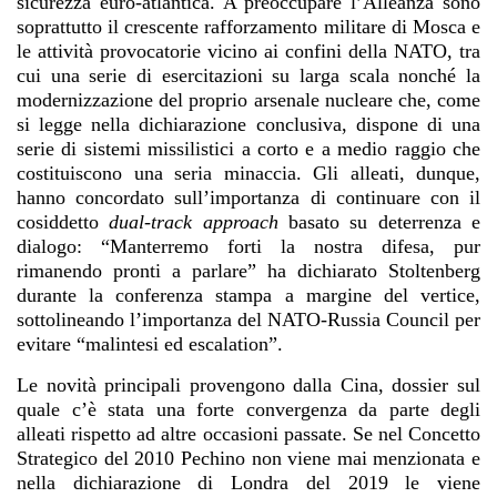
sicurezza euro-atlantica. A preoccupare l’Alleanza sono
soprattutto il crescente rafforzamento militare di Mosca e
le attività provocatorie vicino ai confini della NATO, tra
cui una serie di esercitazioni su larga scala nonché la
modernizzazione del proprio arsenale nucleare che, come
si legge nella dichiarazione conclusiva, dispone di una
serie di sistemi missilistici a corto e a medio raggio che
costituiscono una seria minaccia. Gli alleati, dunque,
hanno concordato sull’importanza di continuare con il
cosiddetto
dual-track approach
basato su deterrenza e
dialogo: “Manterremo forti la nostra difesa, pur
rimanendo pronti a parlare” ha dichiarato Stoltenberg
durante la conferenza stampa a margine del vertice,
sottolineando l’importanza del NATO-Russia Council per
evitare “malintesi ed escalation”.
Le novità principali provengono dalla Cina, dossier sul
quale c’è stata una forte convergenza da parte degli
alleati rispetto ad altre occasioni passate. Se nel Concetto
Strategico del 2010 Pechino non viene mai menzionata e
nella dichiarazione di Londra del 2019 le viene