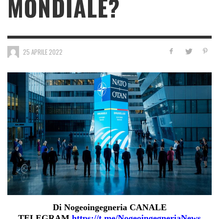
MONDIALE?
25 APRILE 2022
Di Nogeoingegneria CANALE
TELEGRAM
https://t.me/NogeoingegneriaNews