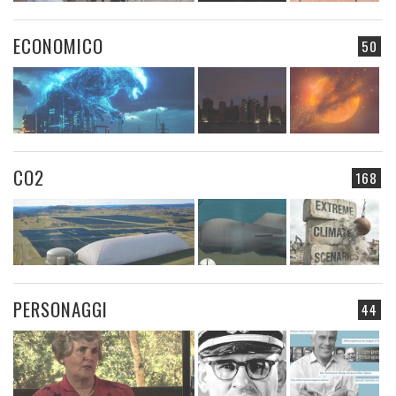
ECONOMICO
50
CO2
168
PERSONAGGI
44