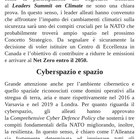
al
Leaders Summit on Climate
ne sono una chiara
prova. In questo senso, i leader alleati hanno convenuto
che affrontare l’impatto dei cambiamenti climatici sulla
sicurezza sarà uno dei compiti cruciali per la NATO che
probabilmente troverà ampio spazio nel prossimo
Concetto Strategico. Da segnalare è sicuramente la
decisione di voler istituire un Centro di Eccellenza in
Canada e l’obiettivo di contribuire a ridurre le emissioni
e arrivare al
Net Zero entro il 2050.
Cyberspazio e spazio
Grande attenzione anche per l’ambiente cibernetico e
quello spaziale riconosciuti come domini operativi alla
stregua di terra, aria e mare rispettivamente nel 2016 a
Varsavia e nel 2019 a Londra. Per quanto riguarda il
cyberspazio, gli alleati hanno approvato
la
Comprehensive Cyber Defence Policy
che sosterrà i tre
compiti fondamentali della NATO migliorando, inoltre,
la resilienza. In questo senso, è chiaro come l’Alleanza
sia fortemente determinata ad impiegare tutti gli