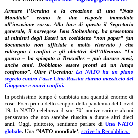
Armare l’Ucraina e la creazione di una “Nato
Mondiale” erano le due risposte immediate
all’invasione russa. Alla luce di questo il Segretario
generale, il norvegese
Jens Stoltenberg
, ha presentato
ai ministri degli Esteri un cosiddetto “non paper” (un
documento non ufficiale e molto riservato ) che
ridisegna i confini e gli obiettivi dell’Alleanza. “La
guerra – ha spiegato a Bruxelles – può durare mesi,
anche anni. Dobbiamo essere pronti ad un lungo
confronto”. Oltre l’Ucraina:
La NATO ha un piano
segreto contro l’asse Cina-Russia: riarmo massiccio del
Giappone e nuovi confini.
In pochissimo tempo è cambiata una quantità enorme di
cose. Poco prima dello scoppio della pandemia del Covid
19, la NATO celebrava il suo 70° anniversario e alcuni
pensavano che non sarebbe riuscita a durare altri dieci
anni. Oggi, piuttosto, sentiamo parlare di
Una NATO
globale
.
Una
‘NATO mondiale’
,
scrive la Repubblica.