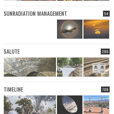
SUNRADIATION MANAGEMENT
54
SALUTE
280
TIMELINE
706