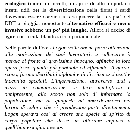
ecologico
(morte di uccelli, di api e di altri importanti
insetti utili per la diversificazione della flora) i sardi
dovevano essere convinti a farsi piacere la ”terapia” del
DDT a pioggia, nonostante
alternative efficaci e meno
invasive sebbene un po’ più lunghe
. Allora si decise di
agire con lucida blandizia comportamentale.
Nelle parole di Feo: «
Logan volle anche porre attenzione
alla motivazione dei suoi lavoratori, a sollevarne il
morale di fronte al gravissimo impegno, affinché la loro
opera fosse quanto più puntuale ed efficiente. A questo
scopo, furono distribuiti diplomi e titoli, riconoscimenti e
indennità speciali. L’informazione, attraverso tutti i
mezzi di comunicazione, si fece puntigliosa e
onnipresente, allo scopo non solo di informare la
popolazione, ma di spingerla ad immedesimarsi nel
lavoro di coloro che vi prendevano parte direttamente.
Logan sperava così di creare una specie di spirito di
corpo popolare che desse un ulteriore impulso a
quell’impresa gigantesca
».