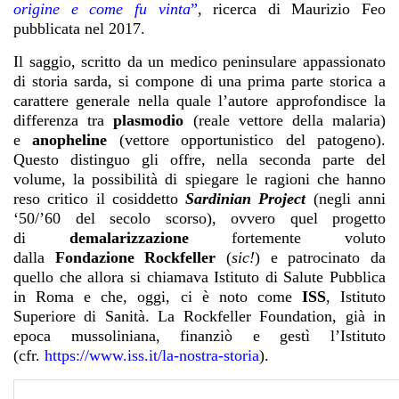
origine e come fu vinta
”
, ricerca di Maurizio Feo
pubblicata nel 2017.
Il saggio, scritto da un medico peninsulare appassionato
di storia sarda, si compone di una prima parte storica a
carattere generale nella quale l’autore approfondisce la
differenza tra
plasmodio
(reale vettore della malaria)
e
anopheline
(vettore opportunistico del patogeno).
Questo distinguo gli offre, nella seconda parte del
volume, la possibilità di spiegare le ragioni che hanno
reso critico il cosiddetto
Sardinian Project
(negli anni
‘50/’60 del secolo scorso), ovvero quel progetto
di
demalarizzazione
fortemente voluto
dalla
Fondazione Rockfeller
(
sic!
) e patrocinato da
quello che allora si chiamava Istituto di Salute Pubblica
in Roma e che, oggi, ci è noto come
ISS
, Istituto
Superiore di Sanità. La Rockfeller Foundation, già in
epoca mussoliniana, finanziò e gestì l’Istituto
(cfr.
https://www.iss.it/la-nostra-storia
).