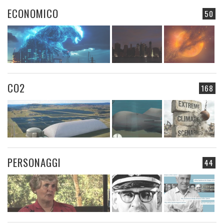
ECONOMICO
50
CO2
168
PERSONAGGI
44