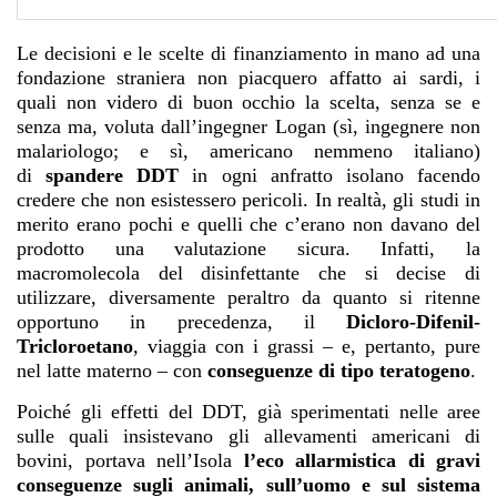
Le decisioni e le scelte di finanziamento in mano ad una
fondazione straniera non piacquero affatto ai sardi, i
quali non videro di buon occhio la scelta, senza se e
senza ma, voluta dall’ingegner Logan (sì, ingegnere non
malariologo; e sì, americano nemmeno italiano)
di
spandere
DDT
in ogni anfratto isolano facendo
credere che non esistessero pericoli. In realtà, gli studi in
merito erano pochi e quelli che c’erano non davano del
prodotto una valutazione sicura. Infatti, la
macromolecola del disinfettante che si decise di
utilizzare, diversamente peraltro da quanto si ritenne
opportuno in precedenza, il
Dicloro-Difenil-
Tricloroetano
, viaggia con i grassi – e, pertanto, pure
nel latte materno – con
conseguenze di tipo teratogeno
.
Poiché gli effetti del DDT, già sperimentati nelle aree
sulle quali insistevano gli allevamenti americani di
bovini, portava nell’Isola
l’eco allarmistica di gravi
conseguenze sugli animali, sull’uomo e sul sistema