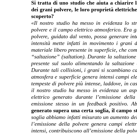
Si tratta di uno studio che aiuta a chiarire 
dei grani polvere, le loro proprietà elettric
scoperto?
«Il nostro studio ha messo in evidenza lo str
polvere e il campo elettrico atmosferico. Era g
polvere, guidato dal vento, possa generare int
intensità mette infatti in movimento i grani 
materiale libero presente in superficie, che co
“saltazione” (saltation). Durante la saltazione
presente sul suolo alimentando la saltazione
Durante tali collisioni, i grani si scambiano ca
atmosfera e superficie genera intensi campi el
tempeste di polvere più intense, laddove, in ca
il nostro studio ha messo in evidenza un asp
elettrico generato durante l’emissione dell
emissione stesso in un feedback positivo. 
generato supera una certa soglia, il campo st
soglia abbiamo infatti misurato un aumento dell
l’emissione della polvere genera campi elettri
intensi, contribuiscono all’emissione della pol