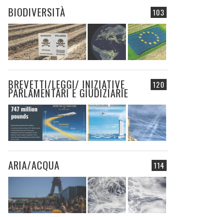
BIODIVERSITÀ
103
BREVETTI/LEGGI/ INIZIATIVE
120
PARLAMENTARI E GIUDIZIARIE
ARIA/ACQUA
114