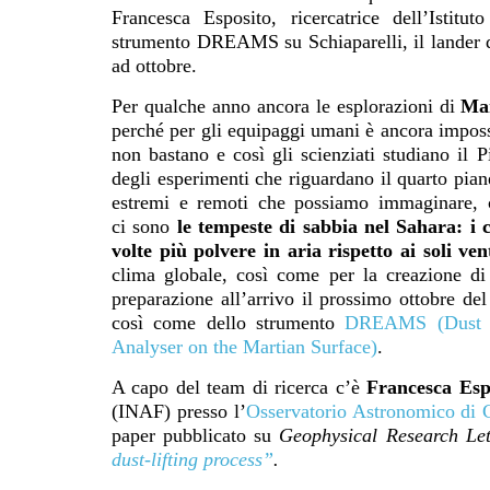
Francesca Esposito, ricercatrice dell’Istit
strumento DREAMS su Schiaparelli, il lander de
ad ottobre.
Per qualche anno ancora le esplorazioni di
Ma
perché per gli equipaggi umani è ancora impossi
non bastano e così gli scienziati studiano il P
degli esperimenti che riguardano il quarto pian
estremi e remoti che possiamo immaginare, c
ci sono
le tempeste di sabbia nel Sahara: i 
volte più polvere in aria rispetto ai soli vent
clima globale, così come per la creazione di
preparazione all’arrivo il prossimo ottobre de
così come dello strumento
DREAMS (Dust Ch
Analyser on the Martian Surface)
.
A capo del team di ricerca c’è
Francesca Esp
(INAF) presso l’
Osservatorio Astronomico di
paper pubblicato su
Geophysical Research Let
dust-lifting process”
.