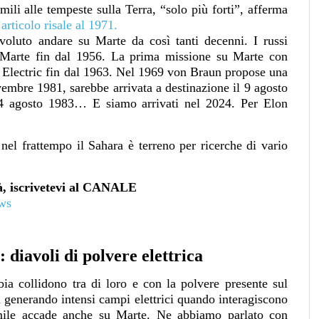
li alle tempeste sulla Terra, “solo più forti”, afferma
’articolo risale al 1971.
oluto andare su Marte da così tanti decenni. I russi
u Marte fin dal 1956.
La prima missione su Marte con
 Electric fin dal 1963.
Nel 1969 von Braun propose una
embre 1981, sarebbe arrivata a destinazione il 9 agosto
 14 agosto 1983… E siamo arrivati nel 2024. Per Elon
.
nel frattempo il Sahara è terreno per ricerche di vario
ità, iscrivetevi al CANALE
ews
diavoli di polvere elettrica
bia collidono tra di loro e con la polvere presente sul
ca generando intensi campi elettrici quando interagiscono
imile accade anche su Marte. Ne abbiamo parlato con