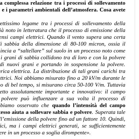
la complessa relazione tra i processi di sollevamento
he e i parametri ambientali dell’atmosfera. Cosa avete
ettissimo legame tra i processi di sollevamento della
ià noto in letteratura che il processo di emissione della
ensi campi elettrici. Quando il vento supera una certa
di sabbia della dimensione di 80-100 micron, ossia il
mincia a “saltellare” sul suolo in un processo noto come
 i grani di sabbia collidono tra di loro e con la polvere
 di nuovi grani e portando in sospensione la polvere.
rica elettrica. La distribuzione di tali grani carichi tra
ettrici. Noi abbiamo misurato fino a 20 kV/m durante le
so di bel tempo, si misurano circa 50-100 V/m. Tuttavia
etto assolutamente importante e innovativo: il campo
a polvere può influenzare a sua volta il processo di
Abbiamo osservato che
quando l’intensità del campo
esso aiuta a sollevare sabbia e polvere
. Superata tale
’emissione della polvere fino ad un fattore 10. Quindi,
ci, ma i campi elettrici generati, se sufficientemente
vere in un processo a soglia dirompente».