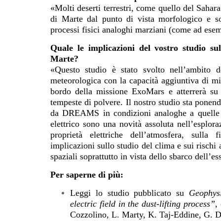
«Molti deserti terrestri, come quello del Sahar
di Marte dal punto di vista morfologico e sop
processi fisici analoghi marziani (come ad esem
Quale le implicazioni del vostro studio su
Marte?
«Questo studio è stato svolto nell’ambito
meteorologica con la capacità aggiuntiva di mi
bordo della missione ExoMars e atterrerà su 
tempeste di polvere. Il nostro studio sta ponendo
da DREAMS in condizioni analoghe a quelle 
elettrico sono una novità assoluta nell’esplor
proprietà elettriche dell’atmosfera, sulla 
implicazioni sullo studio del clima e sui rischi
spaziali soprattutto in vista dello sbarco dell’
Per saperne di più:
Leggi lo studio pubblicato su
Geophysi
electric field in the dust-lifting process”
,
Cozzolino, L. Marty, K. Taj-Eddine, G. Di