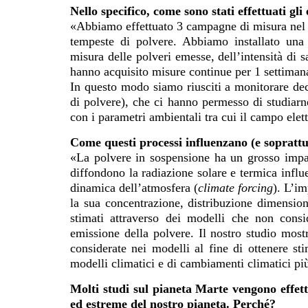
Nello specifico, come sono stati effettuati gl
«Abbiamo effettuato 3 campagne di misura nel d
tempeste di polvere. Abbiamo installato una 
misura delle polveri emesse, dell’intensità di 
hanno acquisito misure continue per 1 settimana
In questo modo siamo riusciti a monitorare de
di polvere), che ci hanno permesso di studiarn
con i parametri ambientali tra cui il campo elet
Come questi processi influenzano (e soprattut
«La polvere in sospensione ha un grosso impatt
diffondono la radiazione solare e termica influ
dinamica dell’atmosfera (
climate forcing
). L’im
la sua concentrazione, distribuzione dimensio
stimati attraverso dei modelli che non consid
emissione della polvere. Il nostro studio most
considerate nei modelli al fine di ottenere st
modelli climatici e di cambiamenti climatici più
Molti studi sul pianeta Marte vengono effett
ed estreme del nostro pianeta. Perché?