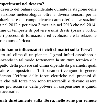
i esperimenti nel deserto?
eserto del Sahara occidentale durante la stagione delle
stazione meteorologica oltre a diversi sensori per la
saltazione e del campo elettrico atmosferico. Le stazioni
 nel 2012 e per circa 3 mesi sia nel 2013 che nel 2014.
cine di tempeste di polvere e
dust devils
(ossia i vortici
e i processi di formazione ed evoluzione e la relazione
trico atmosferico».
to hanno influenzato) i cicli climatici sulla Terra?
o sul clima di un pianeta. I grani infatti assorbono e
enzando in tal modo fortemente la struttura termica e la
patto della polvere sul clima dipende da parametri quali
nale e composizione. Tali parametri vengono in genere
erano l’effetto delle forze elettriche nei processi di
ra che tali forze non sono trascurabili e devono essere
ime più accurate della polvere in sospensione e quindi
 accurati».
uati direttamente sulla Terra, nelle zone più remote