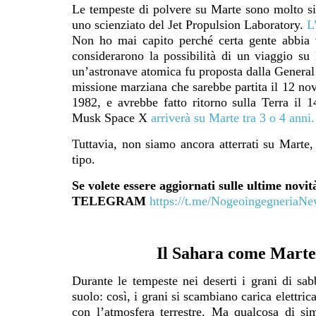
Le tempeste di polvere su Marte sono molto simi
uno scienziato del Jet Propulsion Laboratory.
L
Non ho mai capito perché certa gente abbia v
considerarono la possibilità di un viaggio s
un’astronave atomica fu proposta dalla General
missione marziana che sarebbe partita il 12 nov
1982, e avrebbe fatto ritorno sulla Terra il
Musk Space X
arriverà su Marte tra 3 o 4 anni
Tuttavia, non siamo ancora atterrati su Marte, 
tipo.
Se volete essere aggiornati sulle ultime nov
TELEGRAM
https://t.me/NogeoingegneriaN
Il Sahara come Marte: 
Durante le tempeste nei deserti i grani di sab
suolo: così, i grani si scambiano carica elettri
con l’atmosfera terrestre. Ma qualcosa di s