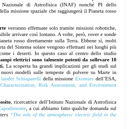
uto Nazionale di Astrofisica (INAF) nonché PI dello
lla missione spaziale che raggiungerà il Pianeta rosso
rte
verranno effettuate solo tramite missioni robotiche,
bile arrivare così lontano. A volte, però, rover e sonde
ianeta rosso direttamente sulla Terra. Ebbene sì, molti
eta del Sistema solare vengono effettuati nei luoghi più
ome i deserti. In questo caso al centro dello studio
campi elettrici sono talmente potenti da sollevare 10
i.
La scoperta ha grandi implicazioni per gli studi sul
 nuovi modelli sulle tempeste di polvere su Marte in
l
lander Schiaparelli
della missione
Exomars
dell’ESA,
aracterization, Risk Assessment, and Environment
osito
, ricercatrice dell’Istituto Nazionale di Astrofisica
 Capodimonte
, a cui abbiamo fatto qualche domanda sul
ters
“The role of the atmospheric electric field in the