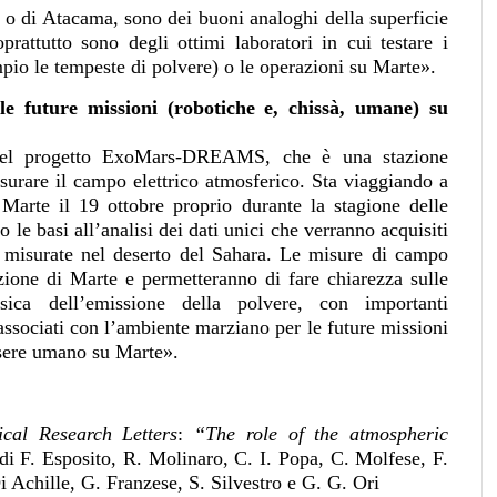
a o di Atacama, sono dei buoni analoghi della superficie
rattutto sono degli ottimi laboratori in cui testare i
pio le tempeste di polvere) o le operazioni su Marte».
lle future missioni (robotiche e, chissà, umane) su
 del progetto ExoMars-DREAMS, che è una stazione
surare il campo elettrico atmosferico. Sta viaggiando a
Marte il 19 ottobre proprio durante la stagione delle
 le basi all’analisi dei dati unici che verranno acquisiti
misurate nel deserto del Sahara. Le misure di campo
azione di Marte e permetteranno di fare chiarezza sulle
fisica dell’emissione della polvere, con importanti
 associati con l’ambiente marziano per le future missioni
essere umano su Marte».
cal Research Letters
:
“The role of the atmospheric
 di F. Esposito, R. Molinaro, C. I. Popa, C. Molfese, F.
 Achille, G. Franzese, S. Silvestro e G. G. Ori