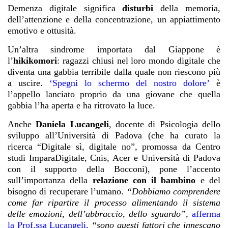
Demenza digitale significa
disturbi
della memoria,
dell’attenzione e della concentrazione, un appiattimento
emotivo e ottusità.
Un’altra sindrome importata dal Giappone è
l’
hikikomori
: ragazzi chiusi nel loro mondo digitale che
diventa una gabbia terribile dalla quale non riescono più
a uscire.
‘Spegni lo schermo del nostro dolore’
è
l’appello lanciato proprio da una giovane che quella
gabbia l’ha aperta e ha ritrovato la luce.
Anche
Daniela Lucangeli
, docente di Psicologia dello
sviluppo all’Università di Padova (che ha curato la
ricerca “Digitale sì, digitale no”, promossa da Centro
studi ImparaDigitale, Cnis, Acer e Università di Padova
con il supporto della Bocconi), pone l’accento
sull’importanza della
relazione con il bambino
e del
bisogno di recuperare l’umano.
“Dobbiamo comprendere
come far ripartire il processo alimentando il sistema
delle emozioni, dell’abbraccio, dello sguardo”
,
afferma
la Prof.ssa Lucangeli
,
“sono questi fattori che innescano