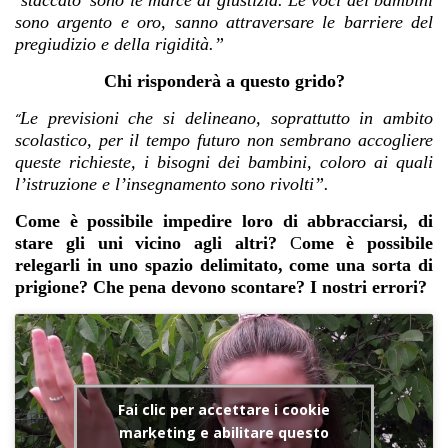
‘staccato’ sono le marce di giustizia. Le voci dei bambini
sono argento e oro, sanno attraversare le barriere del
pregiudizio e della rigidità.”
Chi risponderà a questo grido?
Le previsioni che si delineano, soprattutto in ambito
“
scolastico, per il tempo futuro non sembrano accogliere
queste richieste, i bisogni dei bambini, coloro ai quali
l’istruzione e l’insegnamento sono rivolti”.
Come è possibile impedire loro di abbracciarsi, di
stare gli uni vicino agli altri?
C
ome è possibile
relegarli in uno spazio delimitato, come una sorta di
prigione? Che pena devono scontare? I nostri errori?
Fai clic per accettare i cookie
marketing e abilitare questo