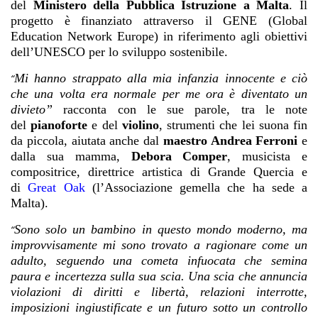
del
Ministero della Pubblica Istruzione a Malta
. Il
progetto è finanziato attraverso il GENE (Global
Education Network Europe) in riferimento agli obiettivi
dell’UNESCO per lo sviluppo sostenibile.
Mi hanno strappato alla mia infanzia innocente e ciò
“
che una volta era normale per me ora è diventato un
divieto”
racconta con le sue parole, tra le note
del
pianoforte
e del
violino
, strumenti che lei suona fin
da piccola, aiutata anche dal
maestro Andrea Ferroni
e
dalla sua mamma,
Debora Comper
, musicista e
compositrice, direttrice artistica di Grande Quercia e
di
Great Oak
(l’Associazione gemella che ha sede a
Malta).
Sono solo un bambino in questo mondo moderno, ma
“
improvvisamente mi sono trovato a ragionare come un
adulto, seguendo una cometa infuocata che semina
paura e incertezza sulla sua scia. Una scia che annuncia
violazioni di diritti e libertà, relazioni interrotte,
imposizioni ingiustificate e un futuro sotto un controllo