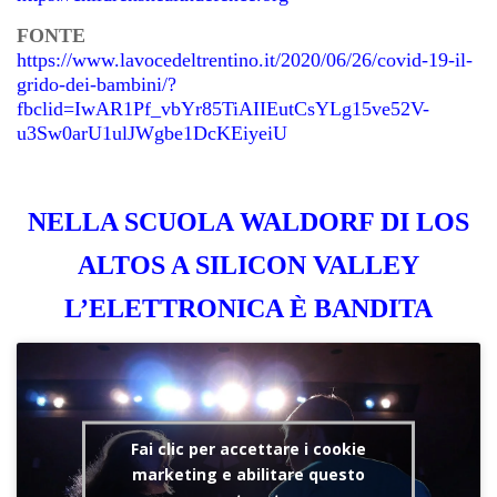
FONTE
https://www.lavocedeltrentino.it/2020/06/26/covid-19-il-
grido-dei-bambini/?
fbclid=IwAR1Pf_vbYr85TiAIIEutCsYLg15ve52V-
u3Sw0arU1ulJWgbe1DcKEiyeiU
NELLA SCUOLA WALDORF DI LOS
ALTOS A SILICON VALLEY
L’ELETTRONICA È BANDITA
Fai clic per accettare i cookie
marketing e abilitare questo