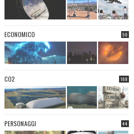
ECONOMICO
50
CO2
168
PERSONAGGI
44