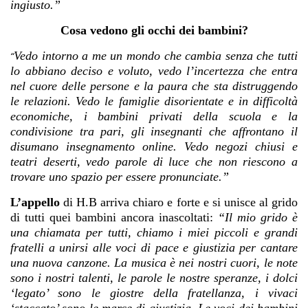
ingiusto.”
Cosa vedono gli occhi dei bambini?
Vedo intorno a me un mondo che cambia senza che tutti
“
lo abbiano deciso e voluto, vedo l’incertezza che entra
nel cuore delle persone e la paura che sta distruggendo
le relazioni. Vedo le famiglie disorientate e in difficoltà
economiche, i bambini privati della scuola e la
condivisione tra pari, gli insegnanti che affrontano il
disumano insegnamento online. Vedo negozi chiusi e
teatri deserti, vedo parole di luce che non riescono a
trovare uno spazio per essere pronunciate.”
L’appello
di H.B arriva chiaro e forte e si unisce al grido
di tutti quei bambini ancora inascoltati:
“Il mio grido è
una chiamata per tutti, chiamo i miei piccoli e grandi
fratelli a unirsi alle voci di pace e giustizia per cantare
una nuova canzone. La musica è nei nostri cuori, le note
sono i nostri talenti, le parole le nostre speranze, i dolci
‘legato’ sono le giostre della fratellanza, i vivaci