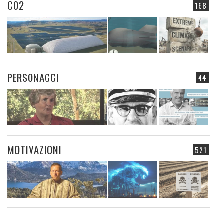
CO2
168
PERSONAGGI
44
MOTIVAZIONI
521