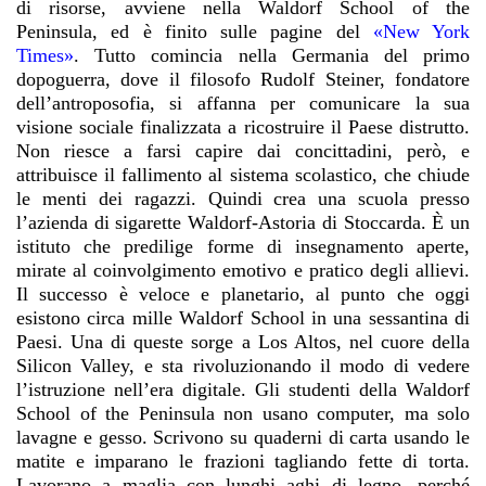
di risorse, avviene nella Waldorf School of the
Peninsula, ed è finito sulle pagine del
«New York
Times»
. Tutto comincia nella Germania del primo
dopoguerra, dove il filosofo Rudolf Steiner, fondatore
dell’antroposofia, si affanna per comunicare la sua
visione sociale finalizzata a ricostruire il Paese distrutto.
Non riesce a farsi capire dai concittadini, però, e
attribuisce il fallimento al sistema scolastico, che chiude
le menti dei ragazzi. Quindi crea una scuola presso
l’azienda di sigarette Waldorf-Astoria di Stoccarda. È un
istituto che predilige forme di insegnamento aperte,
mirate al coinvolgimento emotivo e pratico degli allievi.
Il successo è veloce e planetario, al punto che oggi
esistono circa mille Waldorf School in una sessantina di
Paesi. Una di queste sorge a Los Altos, nel cuore della
Silicon Valley, e sta rivoluzionando il modo di vedere
l’istruzione nell’era digitale. Gli studenti della Waldorf
School of the Peninsula non usano computer, ma solo
lavagne e gesso. Scrivono su quaderni di carta usando le
matite e imparano le frazioni tagliando fette di torta.
Lavorano a maglia con lunghi aghi di legno, perché