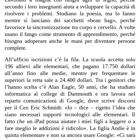
secondo i loro insegnanti aiuta a sviluppare la capacità di
risolvere i problemi. Studiano la poesia, ma lo fanno
mentre si lanciano dei sacchetti «bean bag», perché
favorisce la sincronizzazione tra corpo e cervello. A volte
usano il fango come strumento di apprendimento, perché
bisogna adoperare anche le mani per diventare persone
complete.
All’ufficio iscrizioni c’è la fila. La scuola accetta solo
196 allievi alle elementari, che pagano 17.750 dollari
all’anno fino alle medie, mentre per frequentare le
superiori la retta sale a 24.400 dollari. Tra i genitori che
l’hanno scelta c’è Alan Eagle, 50 anni, che ha studiato
informatica al college di Dartmouth e ora lavora nel
reparto comunicazioni di Google, dove scrive discorsi
per il Ceo Eric Schmidt: «Io – dice – rigetto l’idea che
siano necessari supporti tecnologici alle elementari. Il
fatto che un iPad possa aiutare i miei figli a leggere o a
fare meglio le addizioni è ridicolo». La figlia Andie è in
quinta elementare e non sa ancora usare Google: «Ci sarà