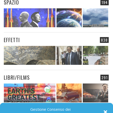
SPAZIO
194
EFFETTI
838
LIBRI/FILMS
291
Gestione Consenso dei