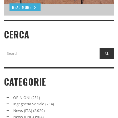
READ MORE
READ MORE
CERCA
CATEGORIE
OPINIONI
(251)
Ingegneria Sociale
(234)
News (ITA)
(2.020)
News (ENG)
(504)