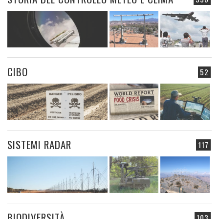
CIBO
52
SISTEMI RADAR
117
BIODIVERSITÀ
103