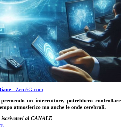
Diane
Zero5G.com
 premendo un interruttore, potrebbero controllare
 tempo atmosferico ma anche le onde cerebrali.
à, iscrivetevi al CANALE
ws
.