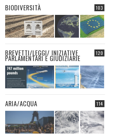
BIODIVERSITÀ
103
BREVETTI/LEGGI/ INIZIATIVE
120
PARLAMENTARI E GIUDIZIARIE
ARIA/ACQUA
114