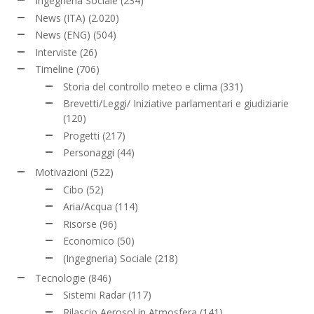
Ingegneria Sociale
(234)
News (ITA)
(2.020)
News (ENG)
(504)
Interviste
(26)
Timeline
(706)
Storia del controllo meteo e clima
(331)
Brevetti/Leggi/ Iniziative parlamentari e giudiziarie
(120)
Progetti
(217)
Personaggi
(44)
Motivazioni
(522)
Cibo
(52)
Aria/Acqua
(114)
Risorse
(96)
Economico
(50)
(Ingegneria) Sociale
(218)
Tecnologie
(846)
Sistemi Radar
(117)
Rilascio Aerosol in Atmosfera
(141)