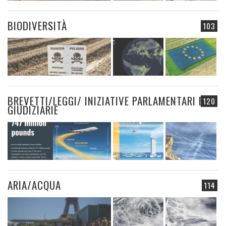
BIODIVERSITÀ
103
BREVETTI/LEGGI/ INIZIATIVE PARLAMENTARI E
120
GIUDIZIARIE
ARIA/ACQUA
114