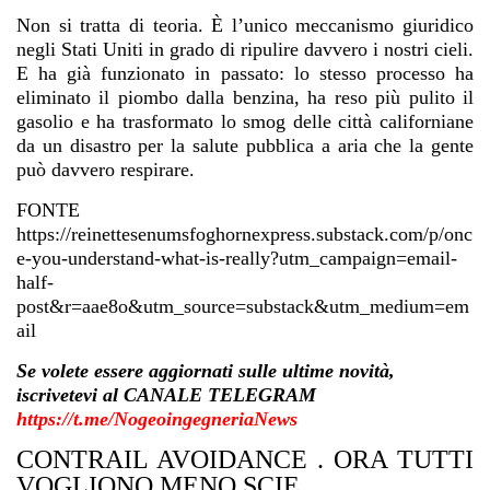
Non si tratta di teoria. È l’unico meccanismo giuridico
negli Stati Uniti in grado di ripulire davvero i nostri cieli.
E ha già funzionato in passato: lo stesso processo ha
eliminato il piombo dalla benzina, ha reso più pulito il
gasolio e ha trasformato lo smog delle città californiane
da un disastro per la salute pubblica a aria che la gente
può davvero respirare.
FONTE
https://reinettesenumsfoghornexpress.substack.com/p/onc
e-you-understand-what-is-really?utm_campaign=email-
half-
post&r=aae8o&utm_source=substack&utm_medium=em
ail
Se volete essere aggiornati sulle ultime novità,
iscrivetevi al CANALE TELEGRAM
https://t.me/NogeoingegneriaNews
CONTRAIL AVOIDANCE . ORA TUTTI
VOGLIONO MENO SCIE