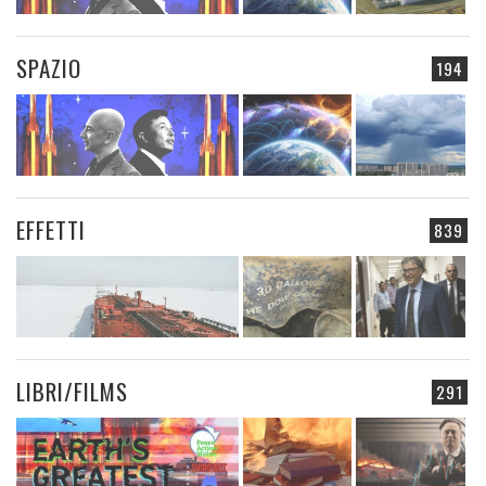
SPAZIO
194
EFFETTI
839
LIBRI/FILMS
291