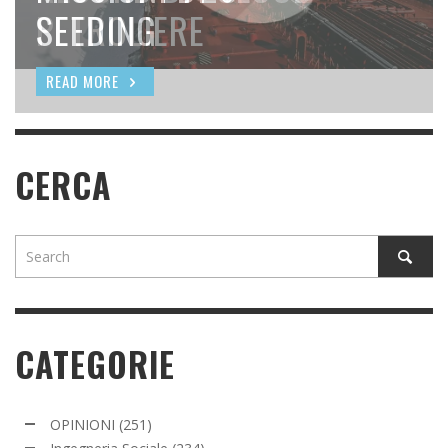
PETROLIERE
SEEDING
PIÙ NELLO UTAH?
READ MORE
READ MORE
READ MORE
CERCA
CATEGORIE
OPINIONI
(251)