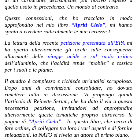
di un carburante decisamente più nocivo rispetto a
quello usato in precedenza. Un mondo al contrario.
Queste connessioni, che ho tracciato in modo
approfondito nel mio libro
“Apriti Cielo”
,
mi hanno
spinto a rivedere radicalmente le mie certezze.L
La lettura della recente
petizione presentata all’EPA
mi
ha aperto ulteriormente gli occhi sulle conseguenze
allarmanti delle
piogge acide e sul ruolo critico
dell’alluminio, che l’acidità rende “mobile” e tossico
per i suoli e le piante.
Il quadro è complesso e richiede un’analisi scrupolosa.
Dopo anni di convinzioni consolidate, ho dovuto
rimettere tutto in discussione. Vi propongo quindi
l’articolo di Reinette Serum, che ha dato il via a questa
necessaria petizione, invitandovi ad approfondire
ulteriormente queste tematiche proprio attraverso le
pagine di
“Apriti Cielo”.
In questo libro, che cerca di
fare ordine, di collegare tra loro i vari aspetti e di fornire
spiegazioni, la NATO si rivela un attore di primo piano.