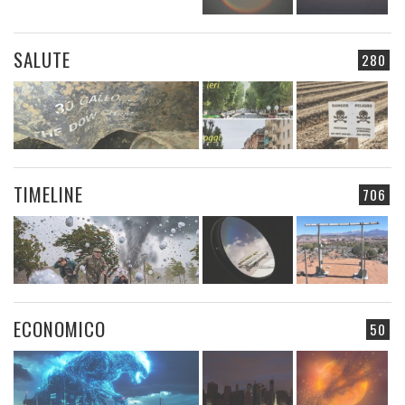
SALUTE
280
TIMELINE
706
ECONOMICO
50