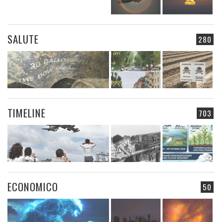
SALUTE
280
TIMELINE
703
ECONOMICO
50