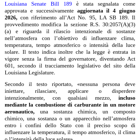
Louisiana Senate Bill 189
è stata segnalata come
approvata e successivamente
aggiornata il 4 giugno
2026,
con riferimento all’Act No. 95, LA SB 189. Il
provvedimento modifica la sezione R.S. 30:2057(A)(3)
(a) e riguarda il rilascio intenzionale di sostanze
nell’atmosfera con l’obiettivo di influenzare clima,
temperatura, tempo atmosferico o intensità della luce
solare. Il testo indica inoltre che la legge è entrata in
vigore senza la firma del governatore, diventando Act
601, secondo il tracciamento legislativo del sito della
Louisiana Legislature.
Secondo il testo riportato, «nessuna persona deve
iniettare, rilasciare, applicare o disperdere
intenzionalmente, con qualsiasi mezzo,
incluso
mediante la combustione di carburante in un motore
aeronautico,
una sostanza chimica, un composto
chimico, una sostanza o un apparecchio nell’atmosfera
entro i confini dello Stato con il preciso scopo di
influenzare la temperatura, il tempo atmosferico, il clima
o l’intensità della luce solare».