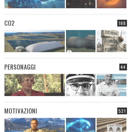
CO2
168
PERSONAGGI
44
MOTIVAZIONI
521