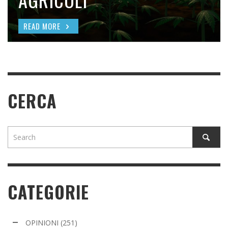
AGRICOLI
DAL SENATO AMERICANO
READ MORE
READ MORE
READ MORE
READ MORE
CERCA
CATEGORIE
OPINIONI
(251)