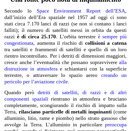
Secondo lo
Space Environment Report dell’ESA
,
dall’inizio dell’Era spaziale nel 1957 ad oggi ci sono
stati circa 7.170 lanci di razzi (se non si contano i lanci
falliti); il numero di satelliti messi in orbita da questi
razzi
è di circa 25.170
. L’orbita terrestre
è sempre più
congestionata
,
aumenta il rischio di
collisioni a catena
tra satelliti e frammenti di satelliti e quello di un loro
rientro incontrollato. Per i detriti di dimensioni maggiori,
cresce anche l’eventualità che possano sopravvivere
alla
distruzione in atmosfera
e schiantarsi con la superficie
terrestre, o attraversare lo spazio aereo
creando un
pericolo per l’aviazione civile
.
Quando però
detriti di satelliti, di razzi e di altri
componenti spaziali
rientrano in atmosfera e bruciano
completamente, scongiurando il rischio di impatto sulla
Terra,
rilasciano particelle di metalli inquinanti
(come
alluminio, litio, rame e piombo) nello strato gassoso che
avvolge la Terra. L’alluminio in particolare
preoccupa
perché, quando si disintegra, può generare nanoparticelle