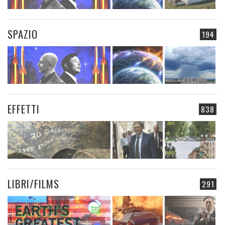
SPAZIO
194
EFFETTI
838
LIBRI/FILMS
291