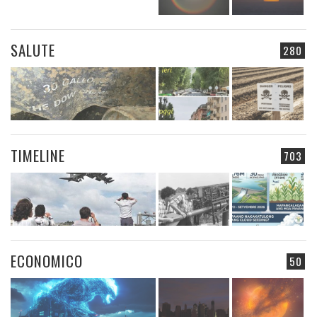
SALUTE
280
TIMELINE
703
ECONOMICO
50