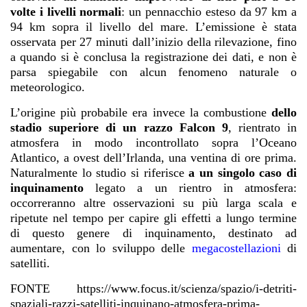
volte i livelli normali
: un pennacchio esteso da 97 km a
94 km sopra il livello del mare. L’emissione è stata
osservata per 27 minuti dall’inizio della rilevazione, fino
a quando si è conclusa la registrazione dei dati, e non è
parsa spiegabile con alcun fenomeno naturale o
meteorologico.
L’origine più probabile era invece la combustione
dello
stadio superiore di un razzo Falcon 9
, rientrato in
atmosfera in modo incontrollato sopra l’Oceano
Atlantico, a ovest dell’Irlanda, una ventina di ore prima.
Naturalmente lo studio si riferisce
a un singolo caso di
inquinamento
legato a un rientro in atmosfera:
occorreranno altre osservazioni su più larga scala e
ripetute nel tempo per capire gli effetti a lungo termine
di questo genere di inquinamento, destinato ad
aumentare, con lo sviluppo delle
megacostellazioni
di
satelliti.
FONTE https://www.focus.it/scienza/spazio/i-detriti-
spaziali-razzi-satelliti-inquinano-atmosfera-prima-