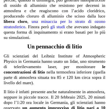
di ossido di alluminio che resistono per decenni in
atmosfera e che reagiscono con l’acido cloridrico,
producendo cloruro di alluminio che scisso dalla luce
libera cloro
,
una minaccia per lo strato di ozono
stratosferico
. Finora però
gli studi
che avevano indagato
questa forma di inquinamento si erano basati per lo più
su simulazioni.
Un pennacchio di litio
Gli scienziati del Leibniz Institute of Atmospheric
Physics in Germania hanno usato un lidar, uno strumento
di telerilevamento laser, per monitorare
le
concentrazioni di litio
nella termosfera inferiore (quella
parte di atmosfera situata tra 85 e 120 km circa sopra il
livello del mare).
Il litio è infatti presente anche naturalmente in atmosfera,
seppure in piccole tracce. Il 20 febbraio 2025, 20 minuti
dopo l’1:20 ora locale in Germania, gli scienziati hanno
osservato
un aumento improvviso di litio pari a 10