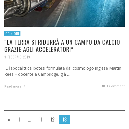
OPINIONI
“LA TERRA SI RIDURRÀ A UN CAMPO DA CALCIO
GRAZIE AGLI ACCELERATORI”
9 FEBBRAIO 2019
È l’apocalittica ipotesi formulata dal cosmologo inglese Martin
Rees – docente a Cambridge, già …
1
Comment
Read more
«
1
…
11
12
13