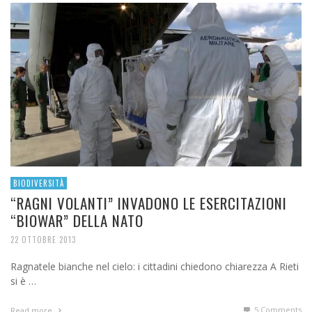
BIODIVERSITÀ
“RAGNI VOLANTI” INVADONO LE ESERCITAZIONI
“BIOWAR” DELLA NATO
22 OTTOBRE 2013
Ragnatele bianche nel cielo: i cittadini chiedono chiarezza A Rieti
si è …
5
Comments
Read more