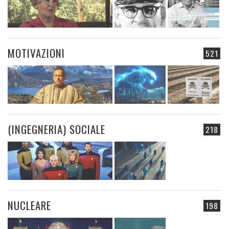
MOTIVAZIONI
521
(INGEGNERIA) SOCIALE
218
NUCLEARE
198