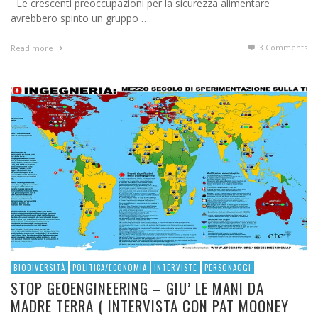
Le crescenti preoccupazioni per la sicurezza alimentare
avrebbero spinto un gruppo …
3
Comments
Read more
BIODIVERSITÀ
POLITICA/ECONOMIA
INTERVISTE
PERSONAGGI
STOP GEOENGINEERING – GIU’ LE MANI DA
MADRE TERRA ( INTERVISTA CON PAT MOONEY