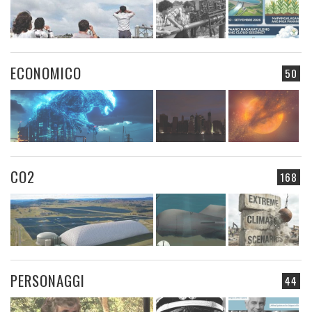
ECONOMICO
50
CO2
168
PERSONAGGI
44