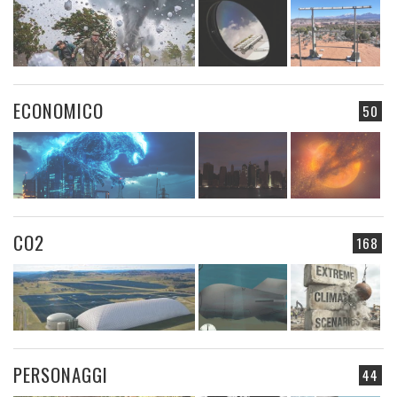
ECONOMICO
50
CO2
168
PERSONAGGI
44