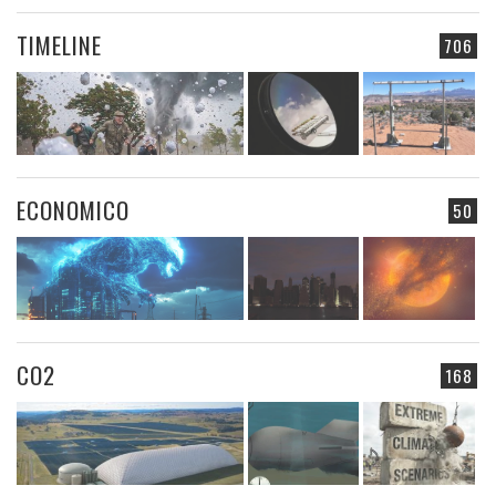
TIMELINE
706
ECONOMICO
50
CO2
168