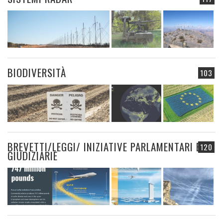
BIODIVERSITÀ
103
BREVETTI/LEGGI/ INIZIATIVE PARLAMENTARI E
120
GIUDIZIARIE