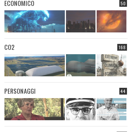
ECONOMICO
50
CO2
168
PERSONAGGI
44