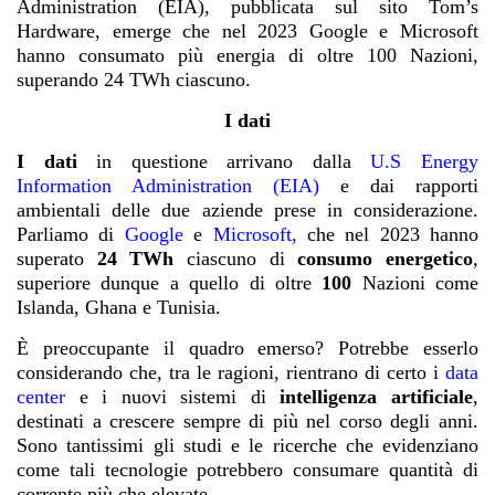
Administration (EIA), pubblicata sul sito Tom’s
Hardware, emerge che nel 2023 Google e Microsoft
hanno consumato più energia di oltre 100 Nazioni,
superando 24 TWh ciascuno.
I dati
I dati
in questione arrivano dalla
U.S Energy
Information Administration (EIA)
e dai rapporti
ambientali delle due aziende prese in considerazione.
Parliamo di
Google
e
Microsoft
,
che nel 2023 hanno
superato
24 TWh
ciascuno di
consumo energetico
,
superiore dunque a quello di oltre
100
Nazioni come
Islanda, Ghana e Tunisia.
È preoccupante il quadro emerso? Potrebbe esserlo
considerando che, tra le ragioni, rientrano di certo i
data
center
e i nuovi sistemi di
intelligenza artificiale
,
destinati a crescere sempre di più nel corso degli anni.
Sono tantissimi gli studi e le ricerche che evidenziano
come tali tecnologie potrebbero consumare quantità di
corrente più che elevate.