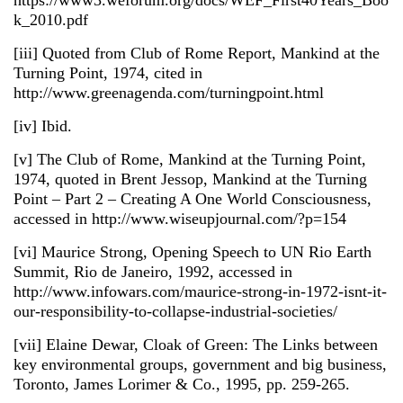
https://www3.weforum.org/docs/WEF_First40Years_Boo
k_2010.pdf
[iii] Quoted from Club of Rome Report, Mankind at the
Turning Point, 1974, cited in
http://www.greenagenda.com/turningpoint.html
[iv] Ibid.
[v] The Club of Rome, Mankind at the Turning Point,
1974, quoted in Brent Jessop, Mankind at the Turning
Point – Part 2 – Creating A One World Consciousness,
accessed in http://www.wiseupjournal.com/?p=154
[vi] Maurice Strong, Opening Speech to UN Rio Earth
Summit, Rio de Janeiro, 1992, accessed in
http://www.infowars.com/maurice-strong-in-1972-isnt-it-
our-responsibility-to-collapse-industrial-societies/
[vii] Elaine Dewar, Cloak of Green: The Links between
key environmental groups, government and big business,
Toronto, James Lorimer & Co., 1995, pp. 259-265.