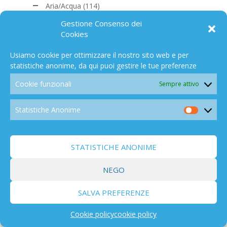
Aria/Acqua
(114)
Risorse
(95)
Gestione Consenso dei
Economico
(50)
Cookies
(Ingegneria) Sociale
(218)
Usiamo cookie per ottimizzare il nostro sito web e per
Tecnologie
(846)
statistiche anonime, da qui puoi gestire le tue preferenze
Sistemi Radar
(117)
Rilascio Aerosol in Atmosfera
(141)
Cookie funzionali
Sempre attivo
Sunradiation Management
(54)
CO2
(168)
Statistiche Anonime
Statistic
Nucleare
(198)
Anonim
Spazio
(194)
Effetti
(838)
STATISTICHE ANONIME
Biodiversità
(103)
NEGO
Politica/economia
(459)
Salute
(280)
SALVA PREFERENZE
Libri/Films
(291)
Campo elettromagnetico
(91)
Cookie policy
cookie policy
Altro Mondo c'è
(129)