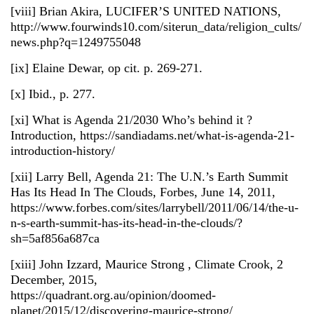
[viii] Brian Akira, LUCIFER’S UNITED NATIONS,
http://www.fourwinds10.com/siterun_data/religion_cults/
news.php?q=1249755048
[ix] Elaine Dewar, op cit. p. 269-271.
[x] Ibid., p. 277.
[xi] What is Agenda 21/2030 Who’s behind it ?
Introduction, https://sandiadams.net/what-is-agenda-21-
introduction-history/
[xii] Larry Bell, Agenda 21: The U.N.’s Earth Summit
Has Its Head In The Clouds, Forbes, June 14, 2011,
https://www.forbes.com/sites/larrybell/2011/06/14/the-u-
n-s-earth-summit-has-its-head-in-the-clouds/?
sh=5af856a687ca
[xiii] John Izzard, Maurice Strong , Climate Crook, 2
December, 2015,
https://quadrant.org.au/opinion/doomed-
planet/2015/12/discovering-maurice-strong/