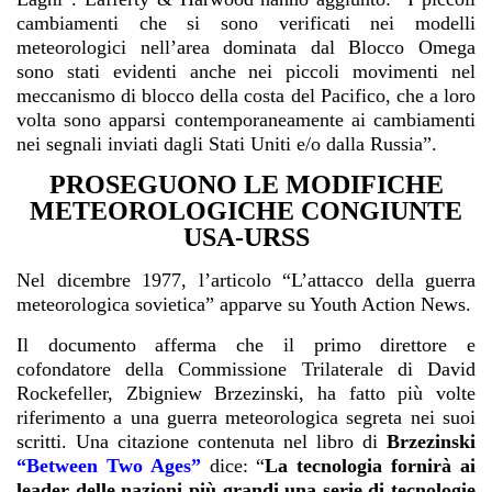
cambiamenti che si sono verificati nei modelli
meteorologici nell’area dominata dal Blocco Omega
sono stati evidenti anche nei piccoli movimenti nel
meccanismo di blocco della costa del Pacifico, che a loro
volta sono apparsi contemporaneamente ai cambiamenti
nei segnali inviati dagli Stati Uniti e/o dalla Russia”.
PROSEGUONO LE MODIFICHE
METEOROLOGICHE CONGIUNTE
USA-URSS
Nel dicembre 1977, l’articolo “L’attacco della guerra
meteorologica sovietica” apparve su Youth Action News.
Il documento afferma che il primo direttore e
cofondatore della Commissione Trilaterale di David
Rockefeller, Zbigniew Brzezinski, ha fatto più volte
riferimento a una guerra meteorologica segreta nei suoi
scritti. Una citazione contenuta nel libro di
Brzezinski
“Between Two Ages”
dice: “
La tecnologia fornirà ai
leader delle nazioni più grandi una serie di tecnologie