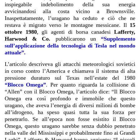
inspiegabile indebolimento della sua energia
avvicinandosi alla costa vicino a Brownsville.
Inaspettatamente, l’uragano ha ceduto e ciò che ne
restava è migrato verso le montagne messicane. Il
15
ottobre 1980
, gli agenti di borsa canadesi
Lafferty,
Harwood & Co
.
pubblicarono un
“Supplemento
sull’applicazione della tecnologia di Tesla nel mondo
attuale”.
L’articolo descriveva gli attacchi meteorologici sovietici
in corso contro l’America e chiamava il sistema di alta
pressione duraturo sul Texas nell’estate del 1980
“Blocco Omega”
. Per quanto riguarda la collisione di
“Allen” con il Blocco Omega, l’articolo dice: “Il Blocco
Omega era così profondo e immobile che questo
uragano, che aveva l’energia di diversi milioni di bombe
all’idrogeno, ha speso quasi tutta la sua forza per
penetrarlo. Se all’epoca non fosse esistito il Blocco
Omega, questo uragano sarebbe senza dubbio penetrato
nella valle del Mississippi e probabilmente fino ai Grandi
Laghi”. Lafferty & Harwood hanno aggiunto: “I piccoli