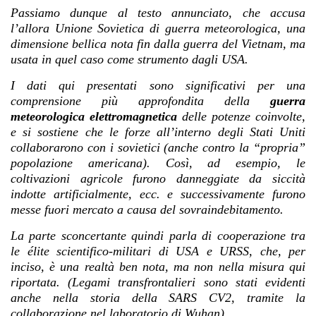
Passiamo dunque al testo annunciato, che accusa
l’allora Unione Sovietica di guerra meteorologica, una
dimensione bellica nota fin dalla guerra del Vietnam, ma
usata in quel caso come strumento dagli USA.
I dati qui presentati sono significativi per una
comprensione più approfondita della
guerra
meteorologica elettromagnetica
delle potenze coinvolte,
e si sostiene che le forze all’interno degli Stati Uniti
collaborarono con i sovietici (anche contro la “propria”
popolazione americana). Così, ad esempio, le
coltivazioni agricole furono danneggiate da siccità
indotte artificialmente, ecc. e successivamente furono
messe fuori mercato a causa del sovraindebitamento.
La parte sconcertante quindi parla di cooperazione tra
le élite scientifico-militari di USA e URSS, che, per
inciso, è una realtà ben nota, ma non nella misura qui
riportata. (Legami transfrontalieri sono stati evidenti
anche nella storia della SARS CV2, tramite la
collaborazione nel laboratorio di Wuhan) .