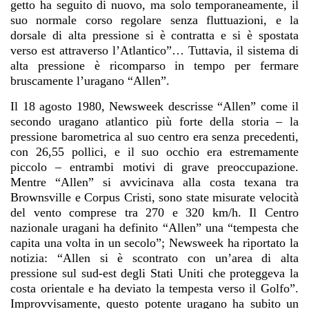
getto ha seguito di nuovo, ma solo temporaneamente, il
suo normale corso regolare senza fluttuazioni, e la
dorsale di alta pressione si è contratta e si è spostata
verso est attraverso l’Atlantico”… Tuttavia, il sistema di
alta pressione è ricomparso in tempo per fermare
bruscamente l’uragano “Allen”.
Il 18 agosto 1980, Newsweek descrisse “Allen” come il
secondo uragano atlantico più forte della storia – la
pressione barometrica al suo centro era senza precedenti,
con 26,55 pollici, e il suo occhio era estremamente
piccolo – entrambi motivi di grave preoccupazione.
Mentre “Allen” si avvicinava alla costa texana tra
Brownsville e Corpus Cristi, sono state misurate velocità
del vento comprese tra 270 e 320 km/h. Il Centro
nazionale uragani ha definito “Allen” una “tempesta che
capita una volta in un secolo”; Newsweek ha riportato la
notizia:
“Allen si è scontrato con un’area di alta
pressione sul sud-est degli Stati Uniti che proteggeva la
costa orientale e ha deviato la tempesta verso il Golfo”.
Improvvisamente, questo potente uragano ha subito un