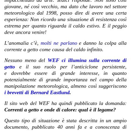
impacchettato ad arte. Tedici risponde: Non sono così
giovane, né così vecchio, ma dato che lavoro nel settore
meteorologico dal 1998, posso dire di avere una certa
esperienza: Non ricordo una situazione di resistenza così
estrema per quanto riguarda il caldo estivo. E il peggio
deve ancora venire!
L’anomalia c’è,
molti ne parlano
e danno la colpa alla
corrente a getto come causa del caldo infinito.
Nessuno meno del
WEF ci illumina sulla corrente di
getto
e il suo ruolo per l’anticiclone persistente,
e dovrebbe essere di grande interesse, in quanto
potenzialmente di grande importanza nel campo della
manipolazione meteorologica, almeno così suggeriscono
i
brevetti di Bernard Eastlund
.
Il sito web del WEF ha quindi pubblicato la domanda:
Correnti a getto e onde di calore: qual è il legame?
Questo tipo di situazione è stata descritta in un ampio
documento, pubblicato 40 anni fa e a conoscenza di