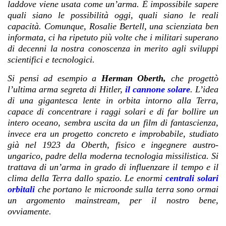
laddove viene usata come un’arma.
È impossibile sapere
quali siano le possibilità oggi, quali siano le reali
capacità. Comunque, Rosalie Bertell, una scienziata ben
informata, ci ha ripetuto più volte che i militari superano
di decenni la nostra conoscenza in merito agli sviluppi
scientifici e tecnologici.
Si pensi ad esempio a
Herman Oberth,
che progettò
l’ultima arma segreta di Hitler,
il cannone solare
. L’idea
di una gigantesca lente in orbita intorno alla Terra,
capace di concentrare i raggi solari e di far bollire un
intero oceano, sembra uscita da un film di fantascienza,
invece era un progetto concreto e improbabile, studiato
già nel 1923 da Oberth, fisico e ingegnere austro-
ungarico, padre della moderna tecnologia missilistica. Si
trattava di un’arma in grado di influenzare il tempo e il
clima della Terra dallo spazio. Le enormi
centrali solari
orbitali
che portano le microonde sulla terra sono ormai
un argomento mainstream, per il nostro bene,
ovviamente.