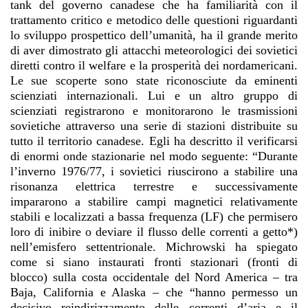
tank del governo canadese che ha familiarità con il
trattamento critico e metodico delle questioni riguardanti
lo sviluppo prospettico dell’umanità, ha il grande merito
di aver dimostrato gli attacchi meteorologici dei sovietici
diretti contro il welfare e la prosperità dei nordamericani.
Le sue scoperte sono state riconosciute da eminenti
scienziati internazionali. Lui e un altro gruppo di
scienziati registrarono e monitorarono le trasmissioni
sovietiche attraverso una serie di stazioni distribuite su
tutto il territorio canadese. Egli ha descritto il verificarsi
di enormi onde stazionarie nel modo seguente: “Durante
l’inverno 1976/77, i sovietici riuscirono a stabilire una
risonanza elettrica terrestre e successivamente
impararono a stabilire campi magnetici relativamente
stabili e localizzati a bassa frequenza (LF) che permisero
loro di inibire o deviare il flusso delle correnti a getto*)
nell’emisfero settentrionale. Michrowski ha spiegato
come si siano instaurati fronti stazionari (fronti di
blocco) sulla costa occidentale del Nord America – tra
Baja, California e Alaska – che “hanno permesso un
decisivo reindirizzamento delle correnti d’aria e il