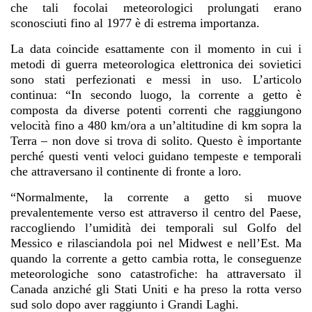
che tali focolai meteorologici prolungati erano
sconosciuti fino al 1977 è di estrema importanza.
La data coincide esattamente con il momento in cui i
metodi di guerra meteorologica elettronica dei sovietici
sono stati perfezionati e messi in uso. L’articolo
continua: “In secondo luogo, la corrente a getto è
composta da diverse potenti correnti che raggiungono
velocità fino a 480 km/ora a un’altitudine di km sopra la
Terra – non dove si trova di solito. Questo è importante
perché questi venti veloci guidano tempeste e temporali
che attraversano il continente di fronte a loro.
“Normalmente, la corrente a getto si muove
prevalentemente verso est attraverso il centro del Paese,
raccogliendo l’umidità dei temporali sul Golfo del
Messico e rilasciandola poi nel Midwest e nell’Est. Ma
quando la corrente a getto cambia rotta, le conseguenze
meteorologiche sono catastrofiche: ha attraversato il
Canada anziché gli Stati Uniti e ha preso la rotta verso
sud solo dopo aver raggiunto i Grandi Laghi.