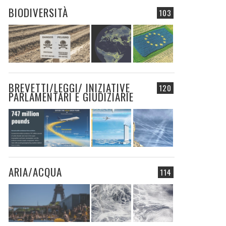
BIODIVERSITÀ
103
BREVETTI/LEGGI/ INIZIATIVE
120
PARLAMENTARI E GIUDIZIARIE
ARIA/ACQUA
114