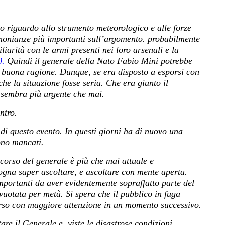
go riguardo allo strumento meteorologico e alle forze
monianze più importanti sull’argomento. probabilmente
liarità con le armi presenti nei loro arsenali e la
0.
Quindi il generale della Nato Fabio Mini potrebbe
 buona ragione. Dunque, se era disposto a esporsi con
che la situazione fosse seria. Che era giunto il
 sembra più urgente che mai.
ntro.
 di questo evento. In questi giorni ha di nuovo una
sono mancati.
scorso del generale è più che mai attuale e
ogna saper ascoltare, e ascoltare con mente aperta.
mportanti da aver evidentemente sopraffatto parte del
svuotata per metà. Si spera che il pubblico in fuga
orso con maggiore attenzione in un momento successivo.
re il Generale e, viste le disastrose condizioni