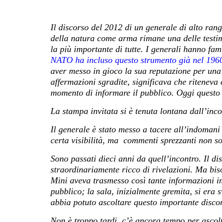
Il discorso del 2012 di un generale di alto ran
della natura come arma rimane una delle testi
la più importante di tutte. I generali hanno fami
NATO ha incluso questo strumento già nel 196
aver messo in gioco la sua reputazione per una
affermazioni sgradite, significava che riteneva 
momento di informare il pubblico. Oggi questo
La stampa invitata si è tenuta lontana dall’inco
Il generale è stato messo a tacere all’indomani
certa visibilità, ma commenti sprezzanti non 
Sono passati dieci anni da quell’incontro.
Il di
straordinariamente ricco di rivelazioni. Ma bis
Mini aveva trasmesso così tante informazioni i
pubblico; la sala, inizialmente gremita, si era 
abbia potuto ascoltare questo importante disc
Non è troppo tardi, c’è ancora tempo per ascolta