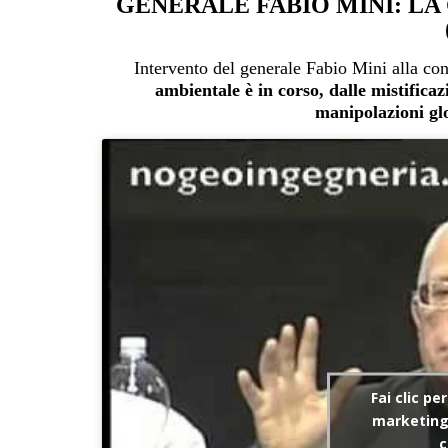
GENERALE FABIO MINI: LA
Intervento del generale Fabio Mini alla co
ambientale è in corso, dalle mistificaz
manipolazioni glo
Fai clic pe
marketing 
c