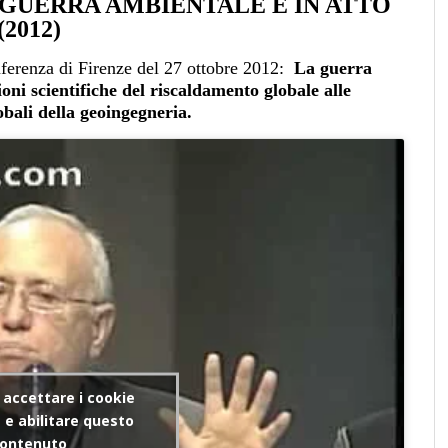
 GUERRA AMBIENTALE È IN ATTO
(2012)
nferenza di Firenze del 27 ottobre 2012:
La guerra
ioni scientifiche del riscaldamento globale alle
bali della geoingegneria.
r accettare i cookie
e abilitare questo
ontenuto