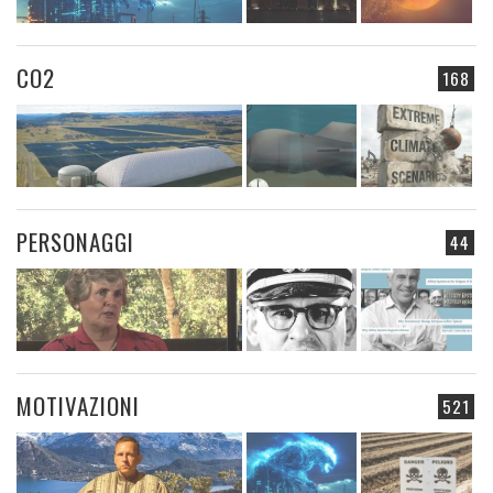
CO2
168
PERSONAGGI
44
MOTIVAZIONI
521