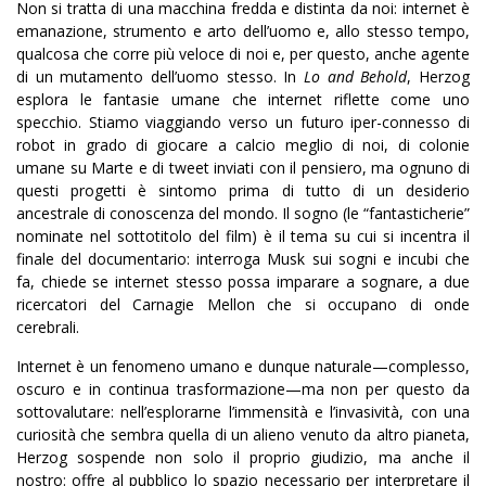
Non si tratta di una macchina fredda e distinta da noi: internet è
emanazione, strumento e arto dell’uomo e, allo stesso tempo,
qualcosa che corre più veloce di noi e, per questo, anche agente
di un mutamento dell’uomo stesso. In
Lo and Behold
, Herzog
esplora le fantasie umane che internet riflette come uno
specchio. Stiamo viaggiando verso un futuro iper-connesso di
robot in grado di giocare a calcio meglio di noi, di colonie
umane su Marte e di tweet inviati con il pensiero, ma ognuno di
questi progetti è sintomo prima di tutto di un desiderio
ancestrale di conoscenza del mondo. Il sogno (le “fantasticherie”
nominate nel sottotitolo del film) è il tema su cui si incentra il
finale del documentario: interroga Musk sui sogni e incubi che
fa, chiede se internet stesso possa imparare a sognare, a due
ricercatori del Carnagie Mellon che si occupano di onde
cerebrali.
Internet è un fenomeno umano e dunque naturale—complesso,
oscuro e in continua trasformazione—ma non per questo da
sottovalutare: nell’esplorarne l’immensità e l’invasività, con una
curiosità che sembra quella di un alieno venuto da altro pianeta,
Herzog sospende non solo il proprio giudizio, ma anche il
nostro: offre al pubblico lo spazio necessario per interpretare il