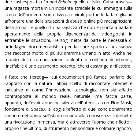
due casi esposti in
Lo and Behold
: quello di Nikki Catsourases—
una ragazza morta in un incidente stradale le cui immagini sulla
scena dell’incidente sono diventate virali, portando la famiglia ad
affrontare una delle situazioni di abuso online più raccapriccianti
della storia—e quello di una ragazza che non è pronta a parlare
apertamente della propria dipendenza dai videogiochi. In
entrambe le situazioni, Herzog mette da parte le necessità di
un’indagine documentaristica per lasciare spazio a un’assenza
che racconta molto di più sul dramma umano in atto. Anche nel
mondo della comunicazione violenta e continua di internet,
l’ineffabile è uno strumento potente, che ci costringe a riflettere.
Il fatto che Herzog—i cui documentari più famosi parlano del
rapporto con la natura—abbia scelto di raccontare internet è
indicativo di come l’innovazione tecnologica non sia affatto
contrapposta al mondo reale, naturale, ma faccia parte,
appunto, dell’evoluzione: nei silenzi dell’intervista con Elon Musk,
fondatore di SpaceX, si coglie l’effetto di quel condizionamento
che internet opera sull’istinto umano alla conoscenza. Internet è
una rivoluzione immensa, ma è attraverso l’uomo che riflette il
proprio fine ultimo, di strumento per sondare e colmare l’ignoto.