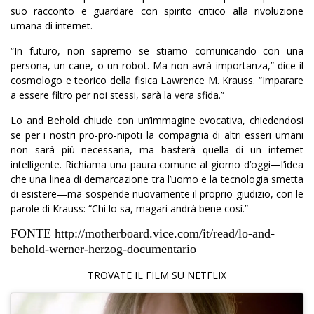
suo racconto e guardare con spirito critico alla rivoluzione
umana di internet.
“In futuro, non sapremo se stiamo comunicando con una
persona, un cane, o un robot. Ma non avrà importanza,” dice il
cosmologo e teorico della fisica Lawrence M. Krauss. “Imparare
a essere filtro per noi stessi, sarà la vera sfida.”
Lo and Behold chiude con un’immagine evocativa, chiedendosi
se per i nostri pro-pro-nipoti la compagnia di altri esseri umani
non sarà più necessaria, ma basterà quella di un internet
intelligente. Richiama una paura comune al giorno d’oggi—l’idea
che una linea di demarcazione tra l’uomo e la tecnologia smetta
di esistere—ma sospende nuovamente il proprio giudizio, con le
parole di Krauss: “Chi lo sa, magari andrà bene così.”
FONTE
http://motherboard.vice.com/it/read/lo-and-
behold-werner-herzog-documentario
TROVATE IL FILM SU NETFLIX