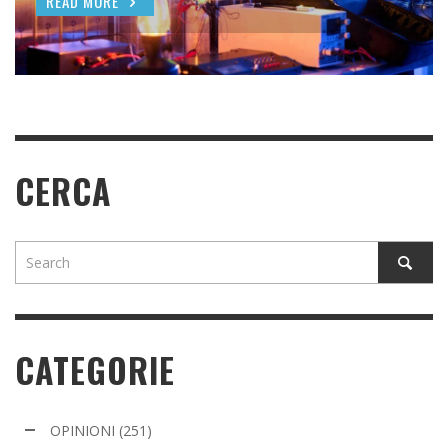
READ MORE
READ MORE
READ MORE
READ MORE
CERCA
CATEGORIE
OPINIONI
(251)