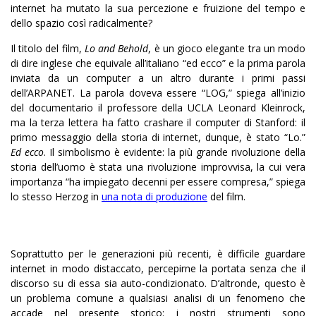
internet ha mutato la sua percezione e fruizione del tempo e
dello spazio così radicalmente?
Il titolo del film,
Lo and Behold
, è un gioco elegante tra un modo
di dire inglese che equivale all’italiano “ed ecco” e la prima parola
inviata da un computer a un altro durante i primi passi
dell’ARPANET. La parola doveva essere “LOG,” spiega all’inizio
del documentario il professore della UCLA Leonard Kleinrock,
ma la terza lettera ha fatto crashare il computer di Stanford: il
primo messaggio della storia di internet, dunque, è stato “Lo.”
Ed ecco
. Il simbolismo è evidente: la più grande rivoluzione della
storia dell’uomo è stata una rivoluzione improvvisa, la cui vera
importanza “ha impiegato decenni per essere compresa,” spiega
lo stesso Herzog in
una nota di produzione
del film.
Soprattutto per le generazioni più recenti, è difficile guardare
internet in modo distaccato, percepirne la portata senza che il
discorso su di essa sia auto-condizionato. D’altronde, questo è
un problema comune a qualsiasi analisi di un fenomeno che
accade nel presente storico: i nostri strumenti sono