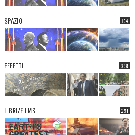
SPAZIO
194
EFFETTI
838
LIBRI/FILMS
291