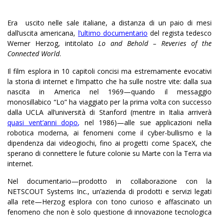
Era uscito nelle sale italiane, a distanza di un paio di mesi
dall’uscita americana,
l’ultimo documentario
del regista tedesco
Werner Herzog, intitolato
Lo and Behold – Reveries of the
Connected World
.
Il film esplora in 10 capitoli concisi ma estremamente evocativi
la storia di internet e l’impatto che ha sulle nostre vite: dalla sua
nascita in America nel 1969—quando il messaggio
monosillabico “Lo” ha viaggiato per la prima volta con successo
dalla UCLA all’università di Stanford (mentre in Italia arriverà
quasi vent’anni dopo
,
nel 1986)—alle sue applicazioni nella
robotica moderna, ai fenomeni come il cyber-bullismo e la
dipendenza dai videogiochi, fino ai progetti come SpaceX, che
sperano di connettere le future colonie su Marte con la Terra via
internet.
Nel documentario—prodotto in collaborazione con la
NETSCOUT Systems Inc., un’azienda di prodotti e servizi legati
alla rete—Herzog esplora con tono curioso e affascinato un
fenomeno che non è solo questione di innovazione tecnologica