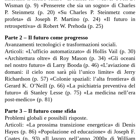
Wisman (p. 9) «Penserete che sia un sogno» di Charles
P. Steinmetz (p. 20) «Su Charles P. Steinmetz come
profeta» di Joseph P. Martino (p. 24) «Il futuro in
retrospettiva» di Robert W. Prehoda (p. 25)
Parte 2 – Il futuro come progresso
Avanzamenti tecnologici e trasformazioni sociali.
Articoli: «L’ufficio automatizzato» di Hollis Vail (p. 30)
«Architettura oltre» di Roy Mason (p. 34) «Gli oceani
nel nostro futuro» di Larry Booda (p. 46) «L’aviazione di
domani: il cielo non sarà più l’unico limite» di Jerry
Richardson (p. 57) «Colonie spaziali: l’alta frontiera» di
Gerard K. O’Neill (p. 66) «La psichiatria preventiva del
futuro» di Stanley Lesse (p. 75) «La medicina nell’era
post-medico» (p. 81)
Parte 3 – Il futuro come sfida
Problemi globali e possibili risposte.
Articoli: «La prossima transizione energetica» di Denis
Hayes (p. 86) «Popolazione ed educazione» di Joseph F.
Coates (p. 93) «Il lavoro nell’anno 2000» di William