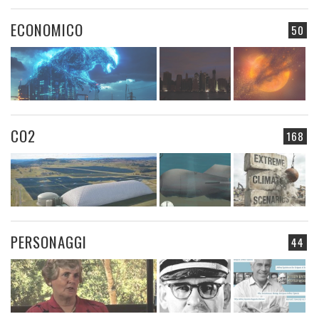
ECONOMICO
50
CO2
168
PERSONAGGI
44