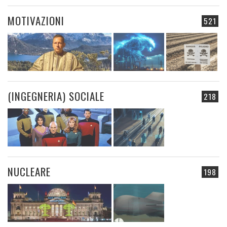
MOTIVAZIONI
521
(INGEGNERIA) SOCIALE
218
NUCLEARE
198