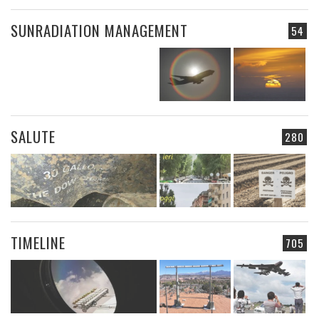
SUNRADIATION MANAGEMENT
54
SALUTE
280
TIMELINE
705