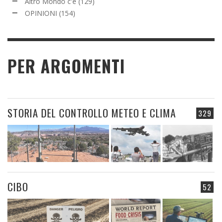
Altro Mondo c'è
(129)
OPINIONI
(154)
PER ARGOMENTI
STORIA DEL CONTROLLO METEO E CLIMA
329
CIBO
52