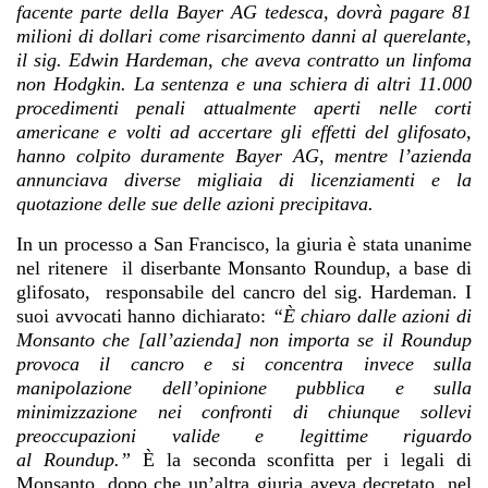
facente parte della Bayer AG tedesca, dovrà pagare 81
milioni di dollari come risarcimento danni al querelante,
il sig. Edwin Hardeman, che aveva contratto un linfoma
non Hodgkin. La sentenza e una schiera di altri 11.000
procedimenti penali attualmente aperti nelle corti
americane e volti ad accertare gli effetti del glifosato,
hanno colpito duramente Bayer AG, mentre l’azienda
annunciava diverse migliaia di licenziamenti e la
quotazione delle sue delle azioni precipitava.
In un processo a San Francisco, la giuria è stata unanime
nel ritenere il diserbante Monsanto Roundup, a base di
glifosato, responsabile del cancro del sig. Hardeman. I
suoi avvocati hanno dichiarato:
“È chiaro dalle azioni di
Monsanto che [all’azienda] non importa se il Roundup
provoca il cancro e si concentra invece sulla
manipolazione dell’opinione pubblica e sulla
minimizzazione nei confronti di chiunque sollevi
preoccupazioni valide e legittime riguardo
al
Roundup
.”
È la seconda sconfitta per i legali di
Monsanto, dopo che un’altra giuria aveva decretato, nel