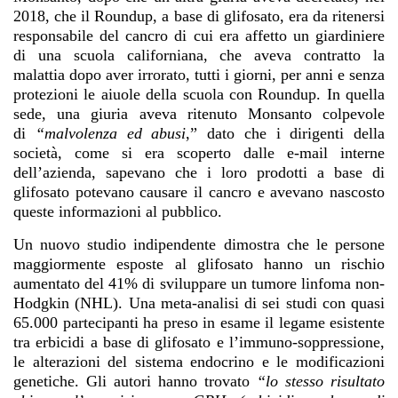
2018, che il Roundup, a base di glifosato, era da ritenersi
responsabile del cancro di cui era affetto un giardiniere
di una scuola californiana, che aveva contratto la
malattia dopo aver irrorato, tutti i giorni, per anni e senza
protezioni le aiuole della scuola con Roundup. In quella
sede, una giuria aveva ritenuto Monsanto colpevole
di
“malvolenza ed abusi
,” dato che i dirigenti della
società, come si era scoperto dalle e-mail interne
dell’azienda, sapevano che i loro prodotti a base di
glifosato potevano causare il cancro e avevano nascosto
queste informazioni al pubblico.
Un nuovo studio indipendente dimostra che le persone
maggiormente esposte al glifosato hanno un rischio
aumentato del 41% di sviluppare un tumore linfoma non-
Hodgkin (NHL). Una meta-analisi di sei studi con quasi
65.000 partecipanti ha preso in esame il legame esistente
tra erbicidi a base di glifosato e l’immuno-soppressione,
le alterazioni del sistema endocrino e le modificazioni
genetiche. Gli autori hanno trovato
“lo stesso risultato