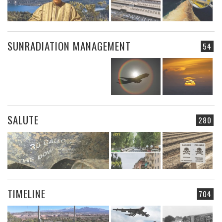
SUNRADIATION MANAGEMENT
54
SALUTE
280
TIMELINE
704