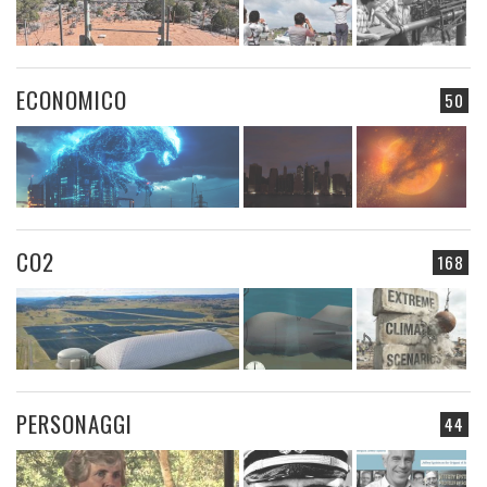
ECONOMICO
50
CO2
168
PERSONAGGI
44