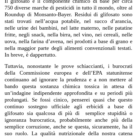
Il glifosato è il componente chimico di base per circa
750 diverse marche di pesticidi in tutto il mondo, oltre al
Roundup di Monsanto-Bayer. Residui di glifosato sono
stati trovati nell’acqua potabile, nel succo d’arancia,
nelle urine dei bambini, nel latte materno, nelle patatine
fritte, negli snack, nella birra, nel vino, nei cereali, nelle
uova, nella farina d’avena, nei prodotti a base di grano e
nella maggior parte degli alimenti convenzionali testati.
In breve,
è dappertutto
.
Tuttavia, nonostante le prove schiaccianti, i burocrati
della Commissione europea e dell’EPA statunitense
continuano ad ignorare la prudenza e a non mettere al
bando questa sostanza chimica tossica in attesa di
un’indagine indipendente approfondita e su periodi più
prolungati. Se fossi cinico, penserei quasi che questo
continuo sostegno ufficiale agli erbicidi a base di
glifosato sia qualcosa di più di semplice stupidità o
ignoranza burocratica, probabilmente anche più della
semplice corruzione, anche se questa, sicuramente, ha il
suo ruolo. La qualità nutrizionale della nostra catena