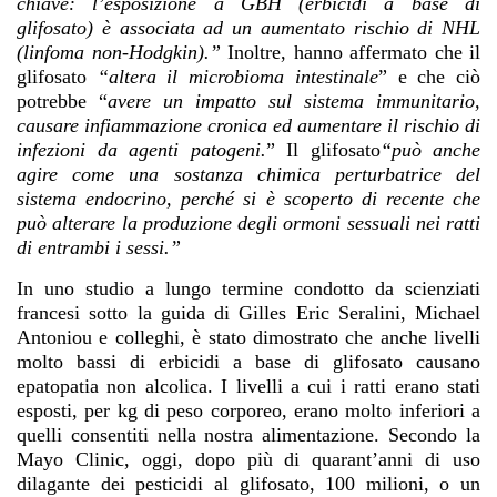
chiave: l’esposizione a GBH (erbicidi a base di
glifosato) è associata ad un aumentato rischio di NHL
(linfoma non-Hodgkin).”
Inoltre, hanno affermato che il
glifosato
“altera il microbioma intestinale
” e che ciò
potrebbe “
avere un impatto sul sistema immunitario,
causare infiammazione cronica ed aumentare il rischio di
infezioni da agenti patogeni.
” Il glifosato
“può anche
agire come una sostanza chimica perturbatrice del
sistema endocrino, perché si è scoperto di recente che
può alterare la produzione degli ormoni sessuali nei
ratti
di entrambi i sessi
.”
In uno studio a lungo termine condotto da scienziati
francesi sotto la guida di Gilles Eric Seralini, Michael
Antoniou e colleghi, è stato dimostrato che anche livelli
molto bassi di erbicidi a base di glifosato causano
epatopatia non alcolica. I livelli a cui i ratti erano stati
esposti, per kg di peso corporeo, erano molto inferiori a
quelli consentiti nella nostra alimentazione. Secondo la
Mayo Clinic, oggi, dopo più di quarant’anni di uso
dilagante dei pesticidi al glifosato, 100 milioni, o un