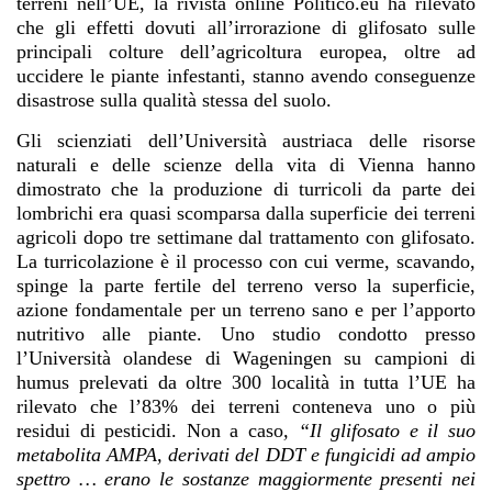
terreni nell’UE, la rivista online Politico.eu ha rilevato
che gli effetti dovuti all’irrorazione di glifosato sulle
principali colture dell’agricoltura europea, oltre ad
uccidere le piante infestanti, stanno avendo conseguenze
disastrose sulla qualità stessa del suolo.
Gli scienziati dell’Università austriaca delle risorse
naturali e delle scienze della vita di Vienna hanno
dimostrato che la produzione di turricoli da parte dei
lombrichi era quasi scomparsa dalla superficie dei terreni
agricoli dopo tre settimane dal trattamento con glifosato.
La turricolazione è il processo con cui verme, scavando,
spinge la parte fertile del terreno verso la superficie,
azione fondamentale per un terreno sano e per l’apporto
nutritivo alle piante. Uno studio condotto presso
l’Università olandese di Wageningen su campioni di
humus prelevati da oltre 300 località in tutta l’UE ha
rilevato che l’83% dei terreni conteneva uno o più
residui di pesticidi. Non a caso
, “Il glifosato e il suo
metabolita AMPA, derivati del DDT e fungicidi ad ampio
spettro … erano le sostanze maggiormente presenti nei