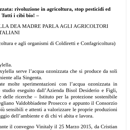
zzata: rivoluzione in agricoltura, stop pesticidi ed
Tutti i cibi bio! –
LLA DEA MADRE PARLA AGLI AGRICOLTORI
TALIANI
oltura e agli organismi di Coldiretti e Confagricoltura)
lella.
ylella serve l’acqua ozonizzata che si produce da soli
niente alla Singenta.
ate molte sperimentazioni con l’acqua ozonizzata in
o studio eseguito dall’Azienda Bisol Desiderio e Figli,
delle ricerche – Istituto per la protezione sostenibile
negliano Valdobbiadene Prosecco e appunto il Consorzio
ù sensibili e attenti a valorizzare le proprie produzioni
ggio dell’ambiente e di chi vi abita e lavora.
durante il convegno Vinitaly il 25 Marzo 2015, da Cristian