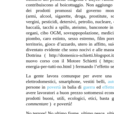
contribuiscono al boicottaggio.
Non aggiungo a
dei prodotti promossi dal governo mon
(
armi
,
alcool
,
sigarette
,
droga
,
prostitute
,
s
vergini
,
pesticidi
,
detersivi
,
petrolio
,
nucleare
,
baccalà,
tacchi a spillo
, ateismo, banconote in 
organi,
cibo OGM
,
sovrappopolazione
,
medicin
piombo
, caro estinto,
sesso estremo
,
film por
territorio
, gioco d’azzardo,
utero in affitto
,
sui
diventato evidente che sono nocivi e alle masse
Dottrina (
http://domenico-schietti.blogspot.it
nuovo corso con il Motore Schietti (
https
energia-per-tutti-no.html
) fermando l’effetto s
La gente lavora comunque per avere una c
elettrodomestici, smartphone, vestiti belli,
aut
persone in
povertà
in balia di
guerra
ed
effett
avere lavoratori a buon prezzo sottomessi eco
prodotti buoni, utili, ecologici, etici, basta g
commentare
) e povertà!
No terrore!
No ultimo fiume, ultimo pesce, ult