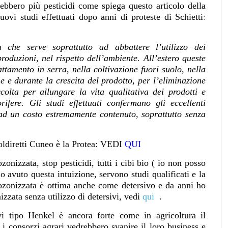
rebbero più pesticidi come spiega questo articolo della
ovi studi effettuati dopo anni di proteste di Schietti
:
 che serve soprattutto ad abbattere l’utilizzo dei
oduzioni, nel rispetto dell’ambiente. All’estero queste
attamento in serra, nella coltivazione fuori suolo, nella
ne e durante la crescita del prodotto, per l’eliminazione
colta per allungare la vita qualitativa dei prodotti e
rifere. Gli studi effettuati confermano gli eccellenti
à ad un costo estremamente contenuto, soprattutto senza
Coldiretti Cuneo è la Protea: VEDI
QUI
onizzata, stop pesticidi, tutti i cibi bio ( io non posso
o avuto questa intuizione, servono studi qualificati e la
ozonizzata è ottima anche come detersivo e da anni ho
izzata senza utilizzo di detersivi, vedi
qui
.
ivi tipo Henkel è ancora forte come in agricoltura il
i consorzi agrari vedrebbero svanire il loro business e