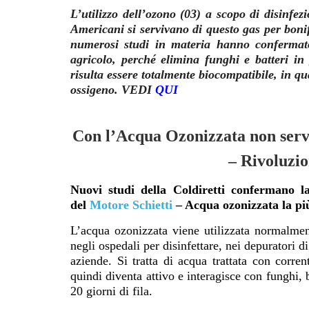
L’utilizzo dell’ozono (03) a scopo di disinfez
Americani si servivano di questo gas per bonif
numerosi studi in materia hanno confermato
agricolo, perché elimina funghi e batteri in 
risulta essere totalmente biocompatibile, in qu
ossigeno. VEDI
QUI
Con l’Acqua Ozonizzata non servon
– Rivoluzio
Nuovi studi della Coldiretti confermano l
del
Motore Schietti
– Acqua ozonizzata la più
L’acqua ozonizzata viene utilizzata normalmen
negli ospedali per disinfettare, nei depuratori di
aziende.
Si tratta di acqua trattata con corre
quindi diventa attivo e interagisce con funghi, b
20 giorni di fila.