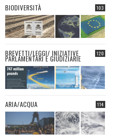
BIODIVERSITÀ
103
BREVETTI/LEGGI/ INIZIATIVE
120
PARLAMENTARI E GIUDIZIARIE
ARIA/ACQUA
114