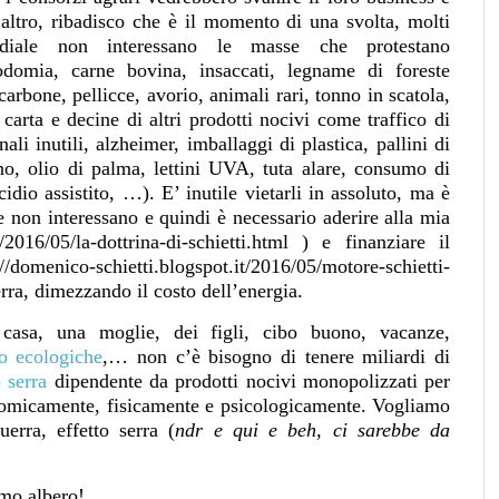
ltro, ribadisco che è il momento di una svolta, molti
diale non interessano le masse che protestano
odomia
,
carne bovina
,
insaccati
,
legname di foreste
carbone
,
pellicce
,
avorio
,
animali rari
,
tonno in scatola
,
carta e decine di altri prodotti nocivi come traffico di
ali inutili
,
alzheimer
,
imballaggi di plastica
,
pallini di
no
,
olio di palma
, lettini UVA, tuta alare,
consumo di
cidio assistito
, …).
E’ inutile vietarli in assoluto, ma è
 non interessano e quindi è necessario aderire alla mia
/2016/05/la-dottrina-di-schietti.html
) e finanziare il
://domenico-schietti.blogspot.it/2016/05/motore-schietti-
erra, dimezzando il costo dell’energia.
asa, una moglie, dei figli, cibo buono, vacanze,
o ecologiche
,… non c’è bisogno di tenere miliardi di
o serra
dipendente da prodotti nocivi monopolizzati per
nomicamente, fisicamente e psicologicamente.
Vogliamo
uerra, effetto serra (
ndr e qui e beh, ci sarebbe da
imo albero!