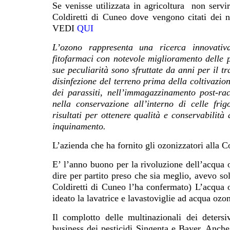
Se venisse utilizzata in agricoltura non servi
Coldiretti di Cuneo dove vengono citati dei nu
VEDI
QUI
L’ozono rappresenta una ricerca innovativa
fitofarmaci con notevole miglioramento delle pr
sue peculiarità sono sfruttate da anni per il tr
disinfezione del terreno prima della coltivazio
dei parassiti, nell’immagazzinamento post-rac
nella conservazione all’interno di celle frigo
risultati per ottenere qualità e conservabilit
inquinamento.
L’azienda che ha fornito gli ozonizzatori alla 
E’ l’anno buono per la rivoluzione dell’acqua oz
dire per partito preso che sia meglio, avevo sol
Coldiretti di Cuneo l’ha confermato)
L’acqua 
ideato la lavatrice e lavastoviglie ad acqua ozon
Il complotto delle multinazionali dei deters
business dei pesticidi Singenta e Bayer. Anche 