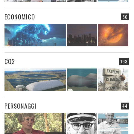
ECONOMICO
50
CO2
168
PERSONAGGI
44