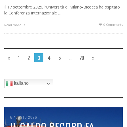
Il 17 settembre 2025, l’Università di Milano-Bicocca ha ospitato
la Conferenza Internazionale …
0 Comments
Read more
«
1
2
3
4
5
…
20
»
Italiano
7 AGOSTO 2026
6 AGOSTO 2026
6 AGOSTO 2026
5 AGOSTO 2026
5 AGOSTO 2026
SPACEX SI SCHIANTA
IL CALDO RECORD FA
ELETTRICITÀ DAL SUOLO,
LA SVOLTA CINESE NELLE
PFAS: UN METODO NUOVO