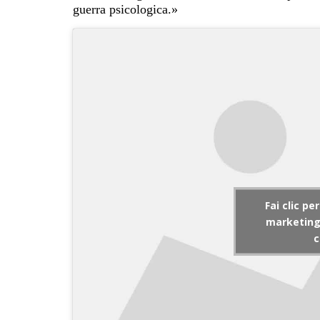
guerra psicologica.»
Fai clic pe
marketing 
c