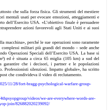
ttosto che sulla forza fisica. Gli strumenti del mestiere
attori mentali usati per evocare emozioni, atteggiamenti e
rto dell’Esercito USA. «L’obiettivo finale è persuadere
traprendere azioni favorevoli agli Stati Uniti e ai suoi
lla macchina», perché le sue operazioni sono raramente
 complessi militari più grandi del mondo – sede anche
ando Operazioni Speciali dell’Esercito USA. La base si
m²) ed è situata a circa 65 miglia (105 km) a sud del
 garantire che i decisori, i partner e le popolazioni
 Professionisti silenziosi. Impatto globale», ha scritto
ost che condivideva il video di reclutamento.
025/11/28/fort-bragg-psychological-warfare-group-
4thpsyopgroup/videos/we-are-everywhere-words-are-
syop-join/826882020239092/