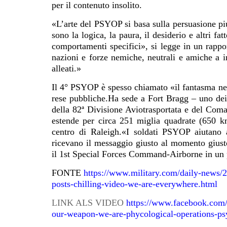
per il contenuto insolito.
«L’arte del PSYOP si basa sulla persuasione piu
sono la logica, la paura, il desiderio e altri f
comportamenti specifici», si legge in un rappo
nazioni e forze nemiche, neutrali e amiche a in
alleati.»
Il 4° PSYOP è spesso chiamato «il fantasma ne
rese pubbliche.Ha sede a Fort Bragg – uno dei
della 82ª Divisione Aviotrasportata e del Com
estende per circa 251 miglia quadrate (650 k
centro di Raleigh.«I soldati PSYOP aiutano a
ricevano il messaggio giusto al momento giusto.
il 1st Special Forces Command-Airborne in un p
FONTE
https://www.military.com/daily-news/2
posts-chilling-video-we-are-everywhere.html
LINK ALS VIDEO
https://www.facebook.com/
our-weapon-we-are-phycological-operations-p