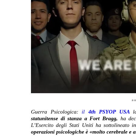
*
Guerra Psicologica:
il
4th PSYOP USA
l
statunitense di stanza a Fort Bragg,
ha deci
L’Esercito degli Stati Uniti ha sottolineato 
operazioni psicologiche è «molto cerebrale e a