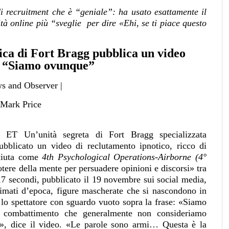
i recruitment che è “geniale”: ha usato esattamente il
ità online più “sveglie per dire «Ehi, se ti piace questo
ica di Fort Bragg pubblica un video
: “Siamo ovunque”
s and Observer |
 Mark Price
 ET Un’unità segreta di Fort Bragg specializzata
pubblicato un video di reclutamento ipnotico, ricco di
ciuta come
4th Psychological Operations-Airborne (4°
potere della mente per persuadere opinioni e discorsi» tra
17 secondi, pubblicato il 19 novembre sui social media,
nimati d’epoca, figure mascherate che si nascondono in
 lo spettatore con sguardo vuoto sopra la frase: «Siamo
n combattimento che generalmente non consideriamo
e», dice il video. «Le parole sono armi… Questa è la