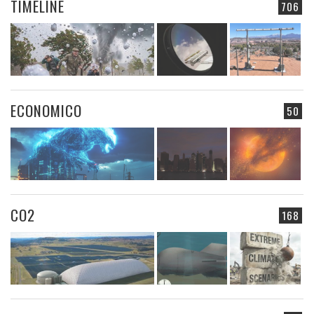
TIMELINE
706
ECONOMICO
50
CO2
168