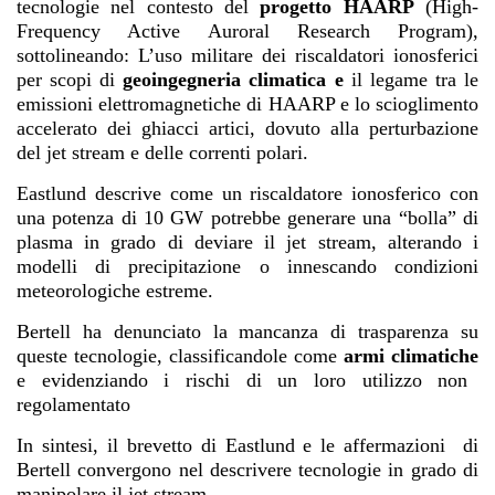
tecnologie nel contesto del
progetto HAARP
(High-
Frequency Active Auroral Research Program),
sottolineando:
L’uso militare dei riscaldatori ionosferici
per scopi di
geoingegneria climatica e
il legame tra le
emissioni elettromagnetiche di HAARP e lo scioglimento
accelerato dei ghiacci artici, dovuto alla perturbazione
del jet stream e delle correnti polari.
Eastlund descrive come un riscaldatore ionosferico con
una potenza di 10 GW potrebbe generare una “bolla” di
plasma in grado di deviare il jet stream, alterando i
modelli di precipitazione o innescando condizioni
meteorologiche estreme.
Bertell ha denunciato la mancanza di trasparenza su
queste tecnologie, classificandole come
armi climatiche
e evidenziando i rischi di un loro utilizzo non
regolamentato
In sintesi, il brevetto di Eastlund e le affermazioni di
Bertell convergono nel descrivere tecnologie in grado di
manipolare il jet stream.