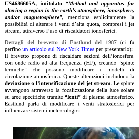
US4686605A, intitolato
“Method and apparatus for
altering a region in the earth’s atmosphere, ionosphere,
and/or magnetosphere”
, menziona esplicitamente la
possibilità di alterare i venti d’alta quota, compresi i jet
stream, attraverso l’uso di riscaldatori ionosferici.
Dettagli del brevetto di Eastlund del 1987 (
ci fu
perfino
un articolo sul New York Times
per presentarlo):
Il brevetto propone di riscaldare sezioni dell’ionosfera
con onde radio ad alta frequenza (HF), creando “spinte
termiche” che possono modificare i modelli di
circolazione atmosferica. Queste alterazioni includono la
deviazione o l’intensificazione del jet stream
. Le spinte
avvengono attraverso la focalizzazione della
luce solare
su aree specifiche tramite
“lenti”
di plasma atmosferico.
Eastlund parla di m
odificare i venti stratosferici per
influenzare sistemi meteorologici.