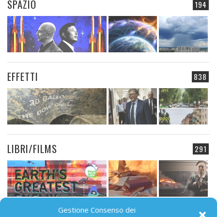
SPAZIO
194
EFFETTI
838
LIBRI/FILMS
291
Gestione Consenso dei