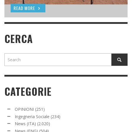
READ MORE
READ MORE
CERCA
CATEGORIE
OPINIONI
(251)
Ingegneria Sociale
(234)
News (ITA)
(2.020)
News (ENG)
(504)