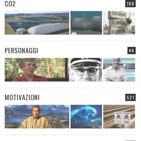
CO2
168
PERSONAGGI
44
MOTIVAZIONI
521