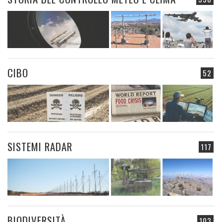
CIBO
52
SISTEMI RADAR
117
BIODIVERSITÀ
103