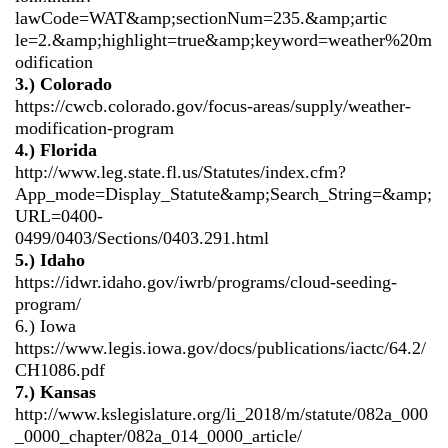
lawCode=WAT&amp;sectionNum=235.&amp;artic
le=2.&amp;highlight=true&amp;keyword=weather%20m
odification
3.) Colorado
https://cwcb.colorado.gov/focus-areas/supply/weather-
modification-program
4.) Florida
http://www.leg.state.fl.us/Statutes/index.cfm?
App_mode=Display_Statute&amp;Search_String=&amp;
URL=0400-
0499/0403/Sections/0403.291.html
5.) Idaho
https://idwr.idaho.gov/iwrb/programs/cloud-seeding-
program/
6.) Iowa
https://www.legis.iowa.gov/docs/publications/iactc/64.2/
CH1086.pdf
7.) Kansas
http://www.kslegislature.org/li_2018/m/statute/082a_000
_0000_chapter/082a_014_0000_article/