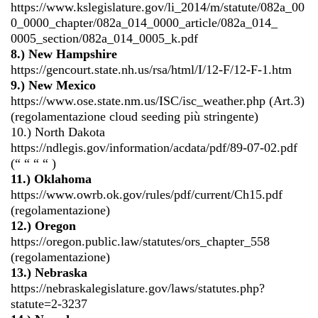
https://www.kslegislature.gov/li_2014/m/statute/082a_00
0_0000_chapter/082a_014_0000_article/082a_014_
0005_section/082a_014_0005_k.pdf
8.) New Hampshire
https://gencourt.state.nh.us/rsa/html/I/12-F/12-F-1.htm
9.) New Mexico
https://www.ose.state.nm.us/ISC/isc_weather.php (Art.3)
(regolamentazione cloud seeding più stringente)
10.) North Dakota
https://ndlegis.gov/information/acdata/pdf/89-07-02.pdf
(“ “ “ “ )
11.) Oklahoma
https://www.owrb.ok.gov/rules/pdf/current/Ch15.pdf
(regolamentazione)
12.) Oregon
https://oregon.public.law/statutes/ors_chapter_558
(regolamentazione)
13.) Nebraska
https://nebraskalegislature.gov/laws/statutes.php?
statute=2-3237