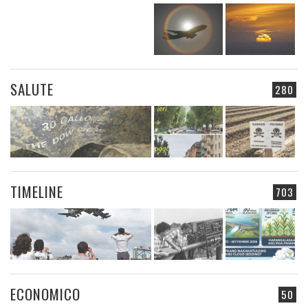
SALUTE
280
TIMELINE
703
ECONOMICO
50