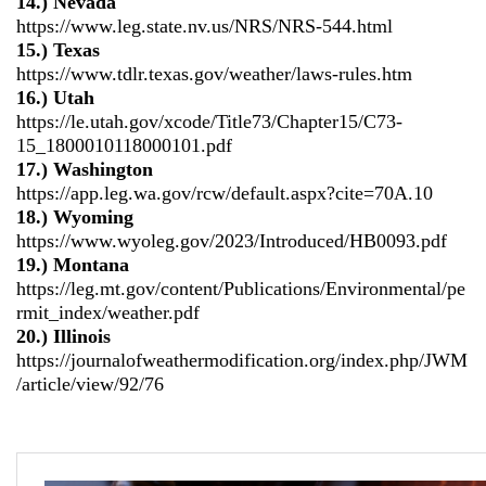
14.) Nevada
https://www.leg.state.nv.us/NRS/NRS-544.html
15.) Texas
https://www.tdlr.texas.gov/weather/laws-rules.htm
16.) Utah
https://le.utah.gov/xcode/Title73/Chapter15/C73-
15_1800010118000101.pdf
17.) Washington
https://app.leg.wa.gov/rcw/default.aspx?cite=70A.10
18.) Wyoming
https://www.wyoleg.gov/2023/Introduced/HB0093.pdf
19.) Montana
https://leg.mt.gov/content/Publications/Environmental/pe
rmit_index/weather.pdf
20.) Illinois
https://journalofweathermodification.org/index.php/JWM
/article/view/92/76