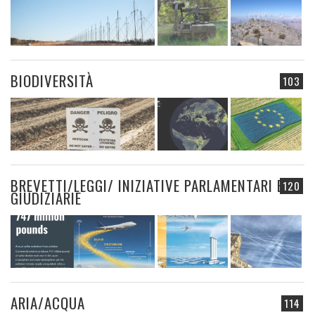
BIODIVERSITÀ
103
BREVETTI/LEGGI/ INIZIATIVE PARLAMENTARI E
120
GIUDIZIARIE
ARIA/ACQUA
114