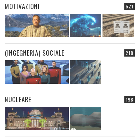
MOTIVAZIONI
521
(INGEGNERIA) SOCIALE
218
NUCLEARE
198