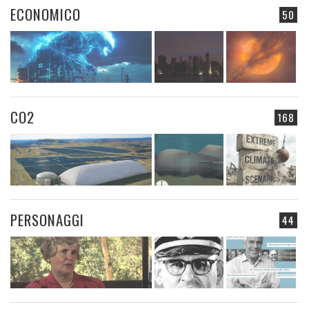
ECONOMICO
50
CO2
168
PERSONAGGI
44