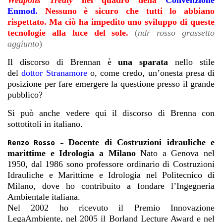
Weapons Treaty
nel quadro della
Convenzione
Enmod
.
Nessuno è sicuro che tutti lo abbiano
rispettato.
Ma ciò ha impedito uno sviluppo di queste
tecnologie alla luce del sole.
(
ndr rosso grassetto
aggiunto
)
Il discorso di Brennan è
una sparata
nello stile
del
dottor Stranamore
o, come credo, un’onesta presa di
posizione per fare emergere la questione presso il grande
pubblico?
Si può anche vedere qui il discorso di Brenna con
sottotitoli in italiano.
Docente di Costruzioni idrauliche e
Renzo Rosso –
marittime e Idrologia a Milano
Nato a Genova nel
1950, dal 1986 sono professore ordinario di Costruzioni
Idrauliche e Marittime e Idrologia nel Politecnico di
Milano, dove ho contribuito a fondare l’Ingegneria
Ambientale italiana.
Nel 2002 ho ricevuto il Premio Innovazione
LegaAmbiente, nel 2005 il Borland Lecture Award e nel