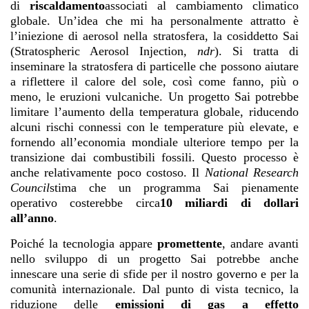
di
riscaldamento
associati al cambiamento climatico
globale. Un’idea che mi ha personalmente attratto è
l’iniezione di aerosol nella stratosfera, la cosiddetto Sai
(Stratospheric Aerosol Injection
, ndr
). Si tratta di
inseminare la stratosfera di particelle che possono aiutare
a riflettere il calore del sole, così come fanno, più o
meno, le eruzioni vulcaniche. Un progetto Sai potrebbe
limitare l’aumento della temperatura globale, riducendo
alcuni rischi connessi con le temperature più elevate, e
fornendo all’economia mondiale ulteriore tempo per la
transizione dai combustibili fossili. Questo processo è
anche relativamente poco costoso. Il
National Research
Council
stima che un programma Sai pienamente
operativo costerebbe circa
10 miliardi di dollari
all’anno
.
Poiché la tecnologia appare
promettente
, andare avanti
nello sviluppo di un progetto Sai potrebbe anche
innescare una serie di sfide per il nostro governo e per la
comunità internazionale. Dal punto di vista tecnico, la
riduzione delle
emissioni di gas a effetto