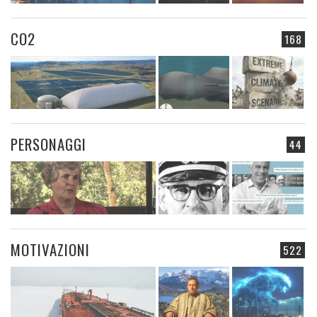
CO2
168
PERSONAGGI
44
MOTIVAZIONI
522