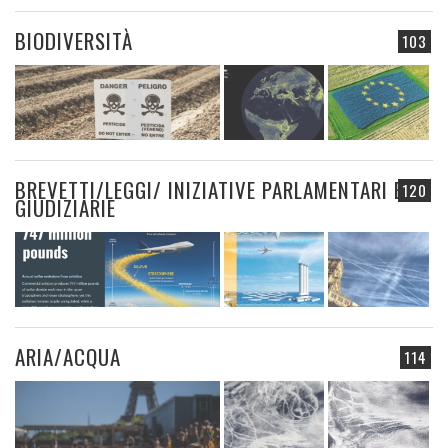
BIODIVERSITÀ
103
BREVETTI/LEGGI/ INIZIATIVE PARLAMENTARI E
120
GIUDIZIARIE
ARIA/ACQUA
114