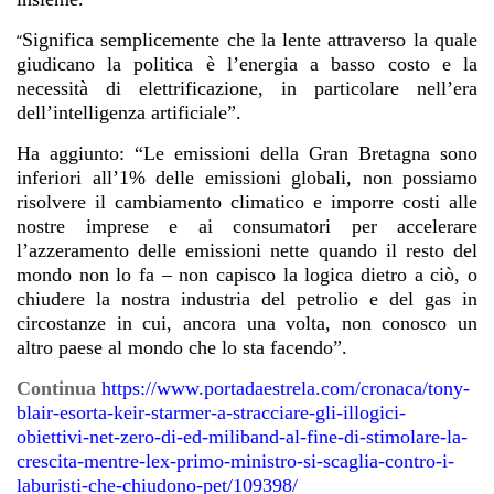
Significa semplicemente che la lente attraverso la quale
“
giudicano la politica è l’energia a basso costo e la
necessità di elettrificazione, in particolare nell’era
dell’intelligenza artificiale”.
Ha aggiunto: “Le emissioni della Gran Bretagna sono
inferiori all’1% delle emissioni globali, non possiamo
risolvere il cambiamento climatico e imporre costi alle
nostre imprese e ai consumatori per accelerare
l’azzeramento delle emissioni nette quando il resto del
mondo non lo fa – non capisco la logica dietro a ciò, o
chiudere la nostra industria del petrolio e del gas in
circostanze in cui, ancora una volta, non conosco un
altro paese al mondo che lo sta facendo”.
Continua
https://www.portadaestrela.com/cronaca/tony-
blair-esorta-keir-starmer-a-stracciare-gli-illogici-
obiettivi-net-zero-di-ed-miliband-al-fine-di-stimolare-la-
crescita-mentre-lex-primo-ministro-si-scaglia-contro-i-
laburisti-che-chiudono-pet/109398/