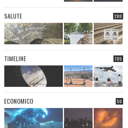
SALUTE
280
TIMELINE
705
ECONOMICO
50