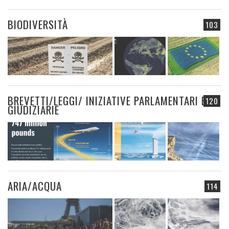
BIODIVERSITÀ
103
BREVETTI/LEGGI/ INIZIATIVE PARLAMENTARI E
120
GIUDIZIARIE
ARIA/ACQUA
114