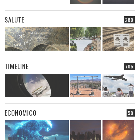
SALUTE
280
TIMELINE
705
ECONOMICO
50