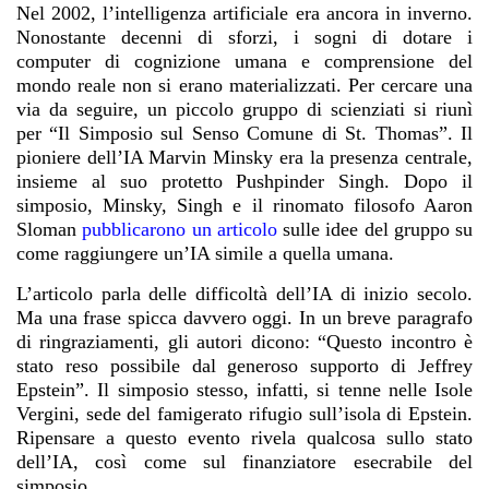
Nel 2002, l’intelligenza artificiale era ancora in inverno.
Nonostante decenni di sforzi, i sogni di dotare i
computer di cognizione umana e comprensione del
mondo reale non si erano materializzati. Per cercare una
via da seguire, un piccolo gruppo di scienziati si riunì
per “Il Simposio sul Senso Comune di St. Thomas”. Il
pioniere dell’IA Marvin Minsky era la presenza centrale,
insieme al suo protetto Pushpinder Singh. Dopo il
simposio, Minsky, Singh e il rinomato filosofo Aaron
Sloman
pubblicarono un articolo
sulle idee del gruppo su
come raggiungere un’IA simile a quella umana.
L’articolo parla delle difficoltà dell’IA di inizio secolo.
Ma una frase spicca davvero oggi. In un breve paragrafo
di ringraziamenti, gli autori dicono: “Questo incontro è
stato reso possibile dal generoso supporto di Jeffrey
Epstein”. Il simposio stesso, infatti, si tenne nelle Isole
Vergini, sede del famigerato rifugio sull’isola di Epstein.
Ripensare a questo evento rivela qualcosa sullo stato
dell’IA, così come sul finanziatore esecrabile del
simposio.