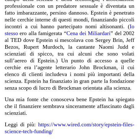
professionale con un predatore sessuale è diventata un
fatto imbarazzante, persino dannoso. Epstein è penetrato
nelle cerchie interne di questi mondi, finanziando piccoli
incontri a cui hanno partecipato nomi altisonanti. (
Io
stesso
ero alla famigerata
“
Cena dei Miliardari
” del 2002
al TED dove Epstein si mescolava con Sergey Brin, Jeff
Bezos, Rupert Murdoch, la cantante Naomi Judd e
scienziati di spicco, tra cui alcuni che sono volati
sull’aereo di Epstein.) Un punto di accesso a quelle
cerchie era l’agente letterario John Brockman, il cui
elenco di clienti includeva i nomi più importanti della
scienza. Epstein ha finanziato in gran parte la fondazione
senza scopo di lucro di Brockman orientata alla scienza.
Una mia fonte che conosceva bene Epstein ha spiegato
che il finanziere sembrava sinceramente affascinato dagli
scienziati.
Leggi di più:
https://www.wired.com/story/epstein-files-
science-tech-funding/