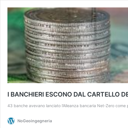
I BANCHIERI ESCONO DAL CARTELLO D
43 banche avevano lanciato l’Alleanza bancaria Net-Zero come 
NoGeoingegneria