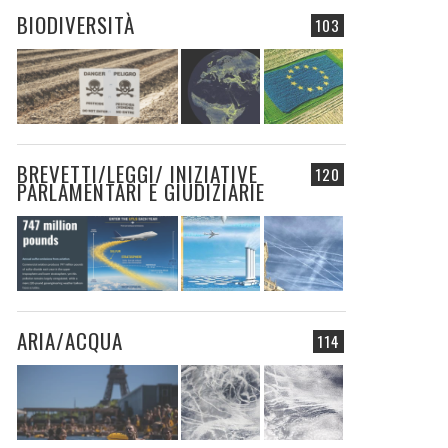
BIODIVERSITÀ
103
BREVETTI/LEGGI/ INIZIATIVE
120
PARLAMENTARI E GIUDIZIARIE
ARIA/ACQUA
114