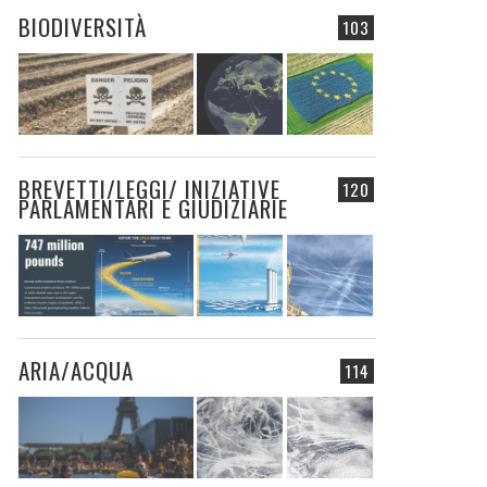
BIODIVERSITÀ
103
BREVETTI/LEGGI/ INIZIATIVE
120
PARLAMENTARI E GIUDIZIARIE
ARIA/ACQUA
114