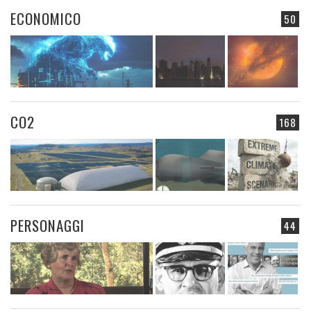
ECONOMICO
50
CO2
168
PERSONAGGI
44