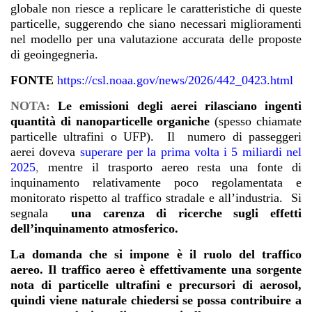
globale non riesce a replicare le caratteristiche di queste
particelle, suggerendo che siano necessari miglioramenti
nel modello per una valutazione accurata delle proposte
di geoingegneria.
FONTE
https://csl.noaa.gov/news/2026/442_0423.html
NOTA:
Le emissioni degli aerei rilasciano ingenti
quantità di
nanoparticelle organiche
(spesso chiamate
particelle ultrafini o UFP). Il numero di passeggeri
aerei doveva
superare per la prima volta i 5 miliardi nel
2025
,
mentre il trasporto aereo resta una fonte di
inquinamento relativamente poco regolamentata e
monitorato rispetto al traffico stradale e all’industria. Si
segnala
una carenza di ricerche sugli effetti
dell’inquinamento atmosferico.
La domanda che si impone è il ruolo del traffico
aereo. Il traffico aereo è effettivamente una sorgente
nota di particelle ultrafini e precursori di aerosol,
quindi viene naturale chiedersi se possa contribuire a