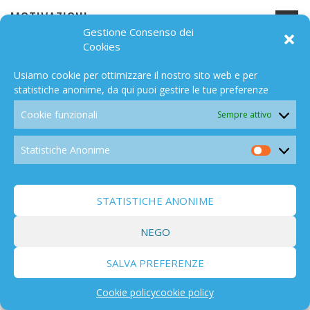
MOTIVAZIONI
521
Gestione Consenso dei
Cookies
Usiamo cookie per ottimizzare il nostro sito web e per
statistiche anonime, da qui puoi gestire le tue preferenze
Cookie funzionali
Sempre attivo
(INGEGNERIA) SOCIALE
218
Statistiche Anonime
Statistic
Anonim
STATISTICHE ANONIME
NUCLEARE
198
NEGO
SALVA PREFERENZE
Cookie policy
cookie policy