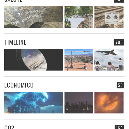
TIMELINE
705
ECONOMICO
50
CO2
168