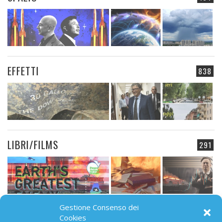
EFFETTI
838
LIBRI/FILMS
291
Gestione Consenso dei
CAMPO ELETTROMAGNETICO
Cookies
91