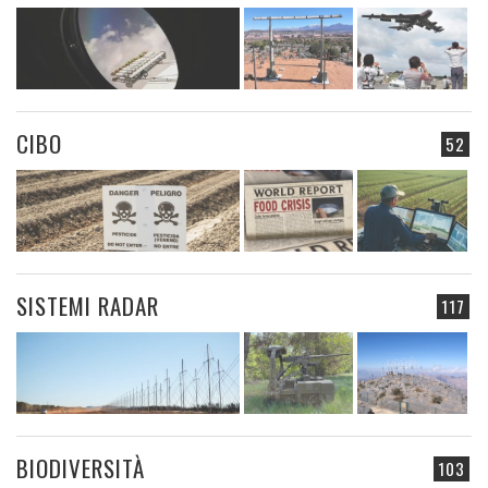
CIBO
52
SISTEMI RADAR
117
BIODIVERSITÀ
103