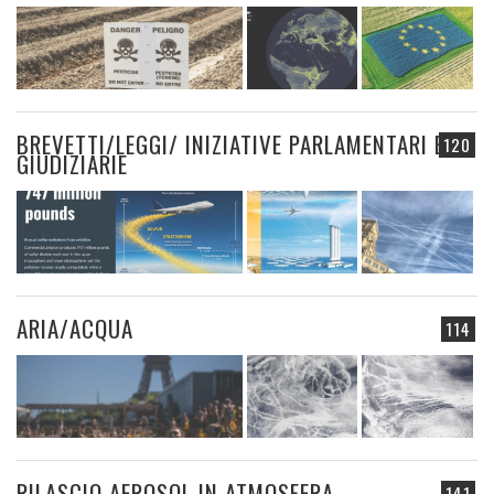
BREVETTI/LEGGI/ INIZIATIVE PARLAMENTARI E
120
GIUDIZIARIE
ARIA/ACQUA
114
RILASCIO AEROSOL IN ATMOSFERA
141