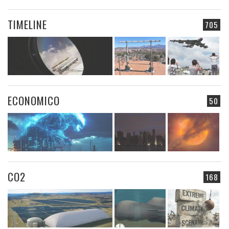
TIMELINE
705
ECONOMICO
50
CO2
168