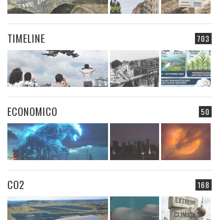
TIMELINE
703
ECONOMICO
50
CO2
168