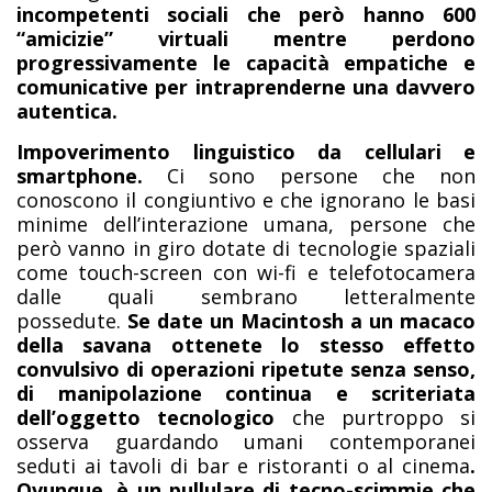
incompetenti sociali che però hanno 600
“amicizie” virtuali mentre perdono
progressivamente le capacità empatiche e
comunicative per intraprenderne una davvero
autentica.
Impoverimento linguistico da cellulari e
smartphone.
Ci sono persone che non
conoscono il congiuntivo e che ignorano le basi
minime dell’interazione umana, persone che
però vanno in giro dotate di tecnologie spaziali
come touch-screen con wi-fi e telefotocamera
dalle quali sembrano letteralmente
possedute.
Se date un Macintosh a un macaco
della savana ottenete lo stesso effetto
convulsivo di operazioni ripetute senza senso,
di manipolazione continua e scriteriata
dell’oggetto tecnologico
che purtroppo si
osserva guardando umani contemporanei
seduti ai tavoli di bar e ristoranti o al cinema
.
Ovunque, è un pullulare di tecno-scimmie che