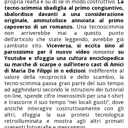
propria realtà e su di sé in modo costruttivo.
La
tecno-scimmia sbadiglia al primo congiuntivo,
sbalordisce davanti a una considerazione
originale, ammutolisce annoiata al primo
capoverso di un romanzo.
Una tecnoscimmia
non arriverebbe mai a questo punto
dell’articolo che state leggendo, avrebbe già
cambiato sito.
Viceversa, si eccita sino al
parossismo per il nuovo video
nonsense
su
Youtube e sfoggia una cultura enciclopedica
su marche di scarpe o sull’intero cast di Amici
di Maria De Filippi in n edizioni
. Indifferente al
valore della reciprocità e dello scambio, la
tecno-scimmia passa gran parte del suo tempo
ad agghindarsi secondo le istruzioni dei tutorial
on-line, spende cifre inverosimili per una t-shirt
e trascorre il suo tempo “nei locali giusti”, dove
anziché interagire costruttivamente con gli
altri, sfoggia la sua protesi tecnologica
retroilluminata e mostra agli altri primati
presenti fotografie e messaggini.