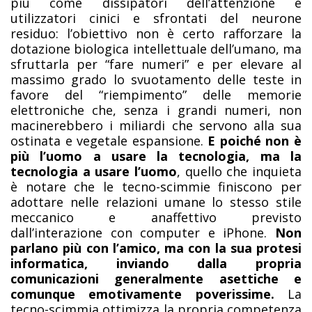
più come dissipatori dell’attenzione e
utilizzatori cinici e sfrontati del neurone
residuo: l’obiettivo non è certo rafforzare la
dotazione biologica intellettuale dell’umano, ma
sfruttarla per “fare numeri” e per elevare al
massimo grado lo svuotamento delle teste in
favore del “riempimento” delle memorie
elettroniche che, senza i grandi numeri, non
macinerebbero i miliardi che servono alla sua
ostinata e vegetale espansione.
E poiché non è
più l’uomo a usare la tecnologia, ma la
tecnologia a usare l’uomo
, quello che inquieta
è notare che le tecno-scimmie finiscono per
adottare nelle relazioni umane lo stesso stile
meccanico e anaffettivo previsto
dall’interazione con computer e iPhone.
Non
parlano più con l’amico, ma con la sua protesi
informatica, inviando dalla propria
comunicazioni generalmente asettiche e
comunque emotivamente poverissime.
La
tecno-scimmia ottimizza la propria competenza