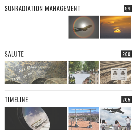
SUNRADIATION MANAGEMENT
54
SALUTE
280
TIMELINE
705