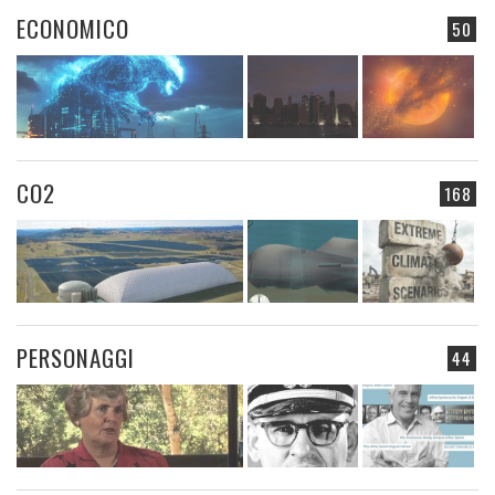
ECONOMICO
50
CO2
168
PERSONAGGI
44