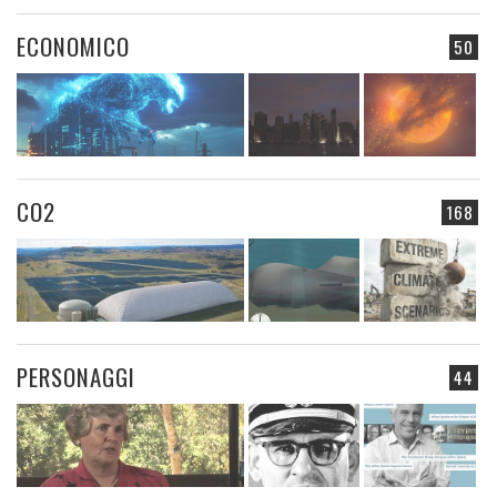
ECONOMICO
50
CO2
168
PERSONAGGI
44