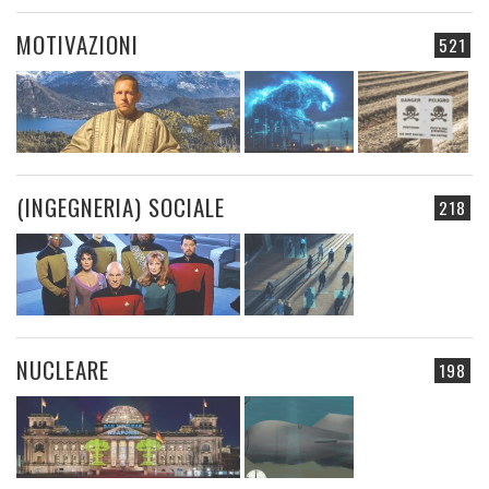
MOTIVAZIONI
521
(INGEGNERIA) SOCIALE
218
NUCLEARE
198