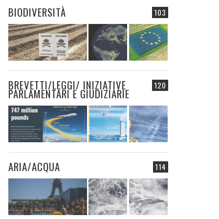
BIODIVERSITÀ
103
BREVETTI/LEGGI/ INIZIATIVE
120
PARLAMENTARI E GIUDIZIARIE
ARIA/ACQUA
114