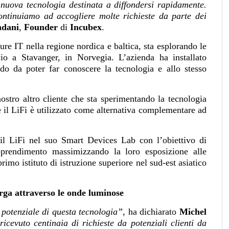
 nuova tecnologia destinata a diffondersi rapidamente.
ontinuiamo ad accogliere molte richieste da parte dei
ndani
,
Founder
di
Incubex
.
ture IT nella regione nordica e baltica, sta esplorando le
cio a Stavanger, in Norvegia. L’azienda ha installato
odo da poter far conoscere la tecnologia e allo stesso
stro altro cliente che sta sperimentando la tecnologia
ve il LiFi è utilizzato come alternativa complementare ad
 il LiFi nel suo Smart Devices Lab con l’obiettivo di
apprendimento massimizzando la loro esposizione alle
primo istituto di istruzione superiore nel sud-est asiatico
rga attraverso le onde luminose
 potenziale di questa tecnologia”
, ha dichiarato
Michel
cevuto centinaia di richieste da potenziali clienti da