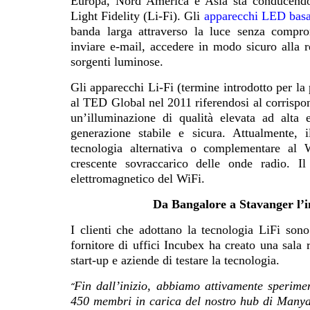
Europa, Nord America e Asia sta conducendo 
Light Fidelity (Li-Fi). Gli
apparecchi LED basa
banda larga attraverso la luce senza comprom
inviare e-mail, accedere in modo sicuro alla r
sorgenti luminose.
Gli apparecchi Li-Fi (termine introdotto per la
al TED Global nel 2011 riferendosi al corrispo
un’illuminazione di qualità elevata ad alta 
generazione stabile e sicura. Attualmente,
tecnologia alternativa o complementare al 
crescente sovraccarico delle onde radio. I
elettromagnetico del WiFi.
Da Bangalore a Stavanger l’i
I clienti che adottano la tecnologia LiFi sono
fornitore di uffici Incubex ha creato una sala 
start-up e aziende di testare la tecnologia.
Fin dall’inizio, abbiamo attivamente sperim
“
450 membri in carica del nostro hub di Manya 