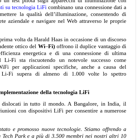
un test pilota sugli apparecchi di illuminazione con
ti su tecnologia LiFi
combinano una connessione dati a
ettere la qualità dell’illuminazione, consentendo di
ete aziendale e navigare nel Web attraverso le proprie
 prima volta da Harald Haas in occasione di un discorso
ndente ottico del
Wi
–
Fi)
offrono il duplice vantaggio di
efficienza energetica e di una connessione di ultima
 il Li-Fi sta riscuotendo un notevole successo come
WiFi per applicazioni specifiche, anche a causa del
l Li-Fi supera di almeno di 1.000 volte lo spettro
mplementazione della tecnologia LiFi
 dislocati in tutto il mondo. A Bangalore, in India, il
riunioni con dispositivi LiFi per consentire a numerose
entato e promosso nuove tecnologie. Stiamo offrendo a
Tech Park e a più di 3.500 membri nei nostri altri 10