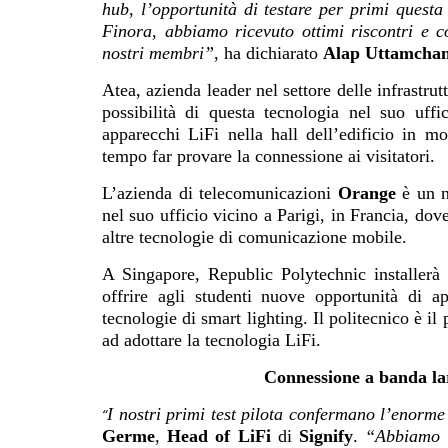
hub, l’opportunità di testare per primi questa
Finora, abbiamo ricevuto ottimi riscontri e c
nostri membri”
, ha dichiarato
Alap Uttamcha
Atea, azienda leader nel settore delle infrastrut
possibilità di questa tecnologia nel suo uffi
apparecchi LiFi nella hall dell’edificio in m
tempo far provare la connessione ai visitatori.
L’azienda di telecomunicazioni
Orange
è un no
nel suo ufficio vicino a Parigi, in Francia, do
altre tecnologie di comunicazione mobile.
A Singapore, Republic Polytechnic installerà
offrire agli studenti nuove opportunità di 
tecnologie di smart lighting. Il politecnico è il 
ad adottare la tecnologia LiFi.
Connessione a banda la
I nostri primi test pilota confermano l’enorme
“
Germe
,
Head of LiFi
di
Signify
.
“Abbiamo ri