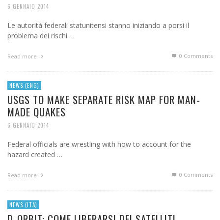
6 GENNAIO 2014
Le autorità federali statunitensi stanno iniziando a porsi il
problema dei rischi …
0 Comments
Read more
NEWS (ENG)
USGS TO MAKE SEPARATE RISK MAP FOR MAN-
MADE QUAKES
6 GENNAIO 2014
Federal officials are wrestling with how to account for the
hazard created …
0 Comments
Read more
NEWS (ITA)
D-ORBIT: COME LIBERARSI DEI SATELLITI