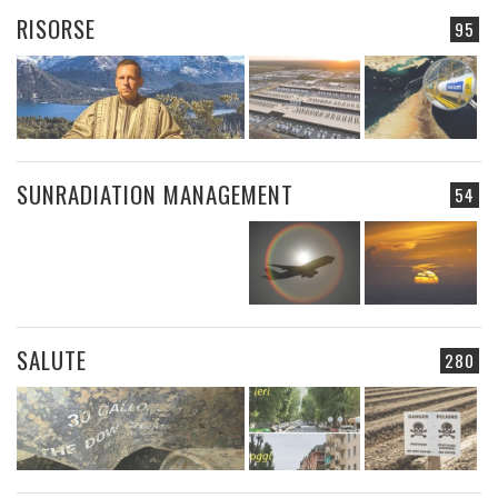
RISORSE
95
SUNRADIATION MANAGEMENT
54
SALUTE
280