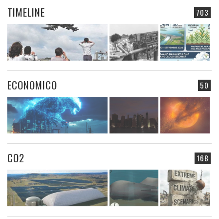
TIMELINE
703
ECONOMICO
50
CO2
168