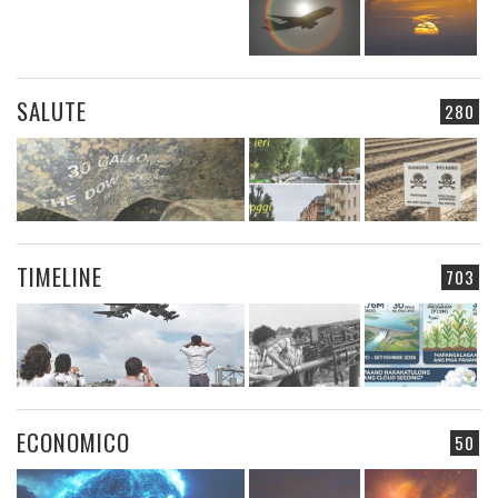
SALUTE
280
TIMELINE
703
ECONOMICO
50