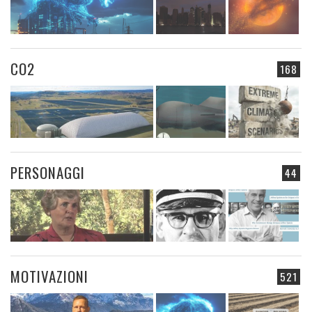
CO2
168
PERSONAGGI
44
MOTIVAZIONI
521