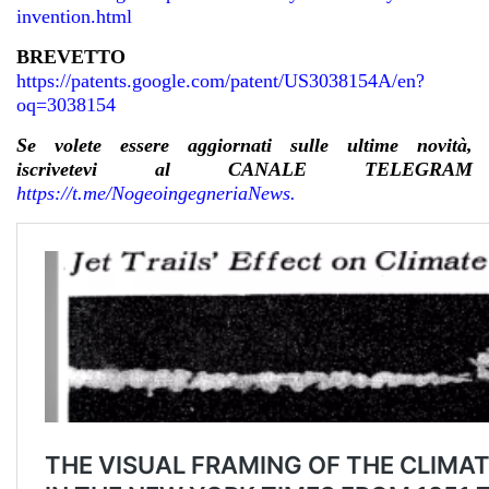
invention.html
BREVETTO
https://patents.google.com/patent/US3038154A/en?
oq=3038154
Se volete essere aggiornati sulle ultime novità,
iscrivetevi al CANALE TELEGRAM
https://t.me/NogeoingegneriaNews.