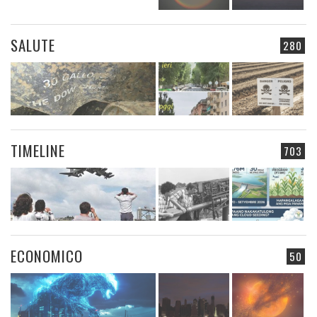
SALUTE
280
TIMELINE
703
ECONOMICO
50