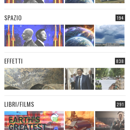
SPAZIO
194
EFFETTI
838
LIBRI/FILMS
291