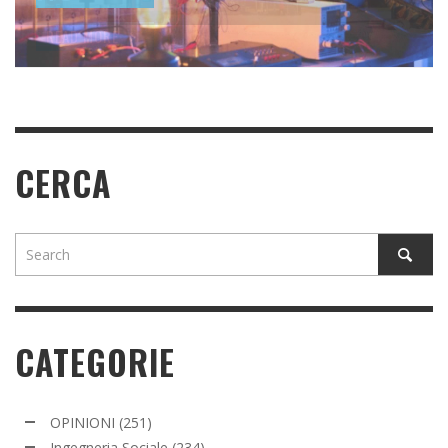
READ MORE
READ MORE
CERCA
CATEGORIE
OPINIONI
(251)
Ingegneria Sociale
(234)