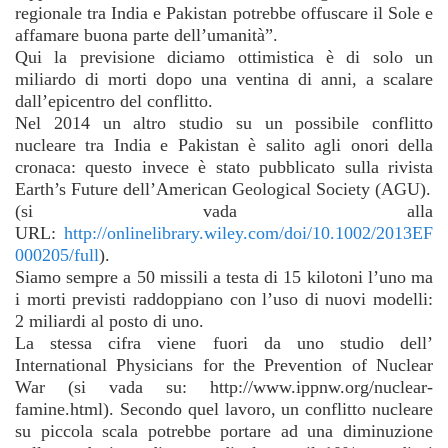
regionale tra India e Pakistan potrebbe offuscare il Sole e
affamare buona parte dell’umanità”.
Qui la previsione diciamo ottimistica è di solo un
miliardo di morti dopo una ventina di anni, a scalare
dall’epicentro del conflitto.
Nel 2014 un altro studio su un possibile conflitto
nucleare tra India e Pakistan è salito agli onori della
cronaca: questo invece è stato pubblicato sulla rivista
Earth’s Future dell’American Geological Society (AGU).
(si vada alla
URL:
http://onlinelibrary.wiley.com/doi/10.1002/2013EF
000205/full
).
Siamo sempre a 50 missili a testa di 15 kilotoni l’uno ma
i morti previsti raddoppiano con l’uso di nuovi modelli:
2 miliardi al posto di uno.
La stessa cifra viene fuori da uno studio dell’
International Physicians for the Prevention of Nuclear
War (si vada su: http://www.ippnw.org/nuclear-
famine.html). Secondo quel lavoro, un conflitto nucleare
su piccola scala potrebbe portare ad una diminuzione