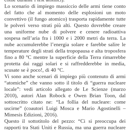
Lo scenario di impiego massiccio delle armi tiene conto
del fatto che al momento delle esplosioni un moto
convettivo (il fungo atomico) trasporta rapidamente tutte
le polveri verso strati più alti. Questo dovrebbe creare
una uniforme nube di polvere e cenere radioattiva
sospesa nell’aria fra i 1000 e i 2000 metri da terra. La
nube accumulerebbe l’energia solare e farebbe salire le
temperature degli strati della tropopausa e alta troposfera
fino a 80 °C mentre la superficie della Terra rimarrebbe
protetta dai raggi solari e si raffredderebbe in media,
scusate se è poco!, di 40 °C.
Vi sono anche scenari di impiego più contenuto di armi
“atomiche” che vanno sotto il titolo di “guerra nucleare
locale”: vedi articolo allegato de Le Scienze (marzo
2010), autori Alan Robock e Owen Brian Toon, dal
sottoscritto citato ne: “La follia del nucleare: come
uscirne” (coautori Luigi Mosca e Mario Agostinelli –
Mimesis Edizioni, 2016).
Questo il sottotitolo del pezzo: “Ci si preoccupa dei
rapporti tra Stati Uniti e Russia, ma una guerra nucleare