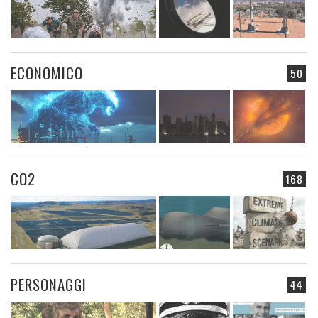
ECONOMICO
50
CO2
168
PERSONAGGI
44