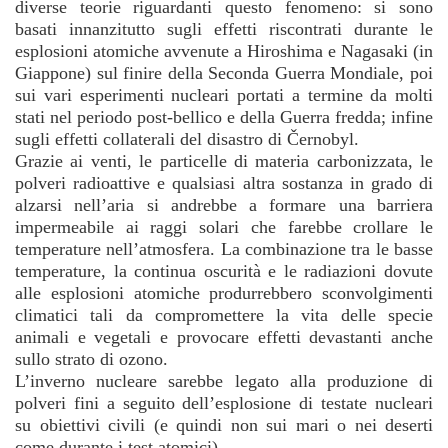
diverse teorie riguardanti questo fenomeno: si sono
basati innanzitutto sugli effetti riscontrati durante le
esplosioni atomiche avvenute a Hiroshima e Nagasaki (in
Giappone) sul finire della Seconda Guerra Mondiale, poi
sui vari esperimenti nucleari portati a termine da molti
stati nel periodo post-bellico e della Guerra fredda; infine
sugli effetti collaterali del disastro di Černobyl.
Grazie ai venti, le particelle di materia carbonizzata, le
polveri radioattive e qualsiasi altra sostanza in grado di
alzarsi nell’aria si andrebbe a formare una barriera
impermeabile ai raggi solari che farebbe crollare le
temperature nell’atmosfera. La combinazione tra le basse
temperature, la continua oscurità e le radiazioni dovute
alle esplosioni atomiche produrrebbero sconvolgimenti
climatici tali da compromettere la vita delle specie
animali e vegetali e provocare effetti devastanti anche
sullo strato di ozono.
L’inverno nucleare sarebbe legato alla produzione di
polveri fini a seguito dell’esplosione di testate nucleari
su obiettivi civili (e quindi non sui mari o nei deserti
come durante i test atomici).