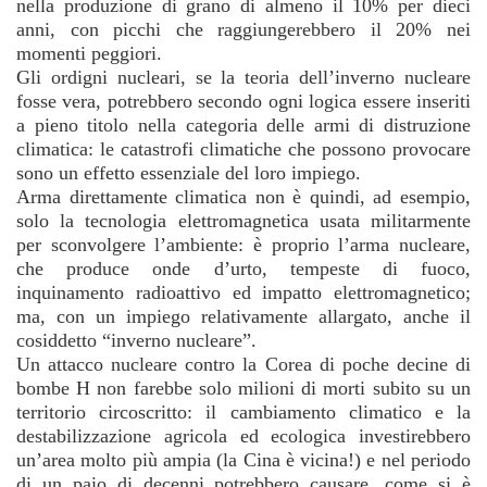
nella produzione di grano di almeno il 10% per dieci
anni, con picchi che raggiungerebbero il 20% nei
momenti peggiori.
Gli ordigni nucleari, se la teoria dell’inverno nucleare
fosse vera, potrebbero secondo ogni logica essere inseriti
a pieno titolo nella categoria delle armi di distruzione
climatica: le catastrofi climatiche che possono provocare
sono un effetto essenziale del loro impiego.
Arma direttamente climatica non è quindi, ad esempio,
solo la tecnologia elettromagnetica usata militarmente
per sconvolgere l’ambiente: è proprio l’arma nucleare,
che produce onde d’urto, tempeste di fuoco,
inquinamento radioattivo ed impatto elettromagnetico;
ma, con un impiego relativamente allargato, anche il
cosiddetto “inverno nucleare”.
Un attacco nucleare contro la Corea di poche decine di
bombe H non farebbe solo milioni di morti subito su un
territorio circoscritto: il cambiamento climatico e la
destabilizzazione agricola ed ecologica investirebbero
un’area molto più ampia (la Cina è vicina!) e nel periodo
di un paio di decenni potrebbero causare, come si è