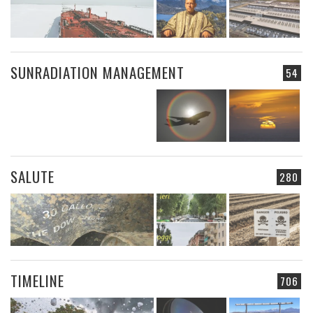
SUNRADIATION MANAGEMENT
54
SALUTE
280
TIMELINE
706