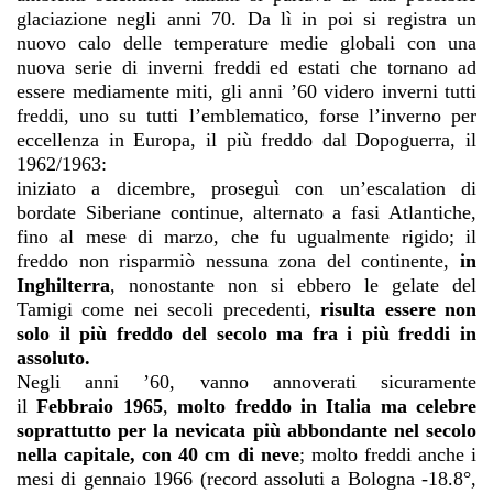
glaciazione negli anni 70. Da lì in poi si registra un
nuovo calo delle temperature medie globali con una
nuova serie di inverni freddi ed estati che tornano ad
essere mediamente miti, gli anni ’60 videro inverni tutti
freddi, uno su tutti l’emblematico, forse l’inverno per
eccellenza in Europa, il più freddo dal Dopoguerra, il
1962/1963:
iniziato a dicembre, proseguì con un’escalation di
bordate Siberiane continue, alternato a fasi Atlantiche,
fino al mese di marzo, che fu ugualmente rigido; il
freddo non risparmiò nessuna zona del continente,
in
Inghilterra
, nonostante non si ebbero le gelate del
Tamigi come nei secoli precedenti,
risulta essere non
solo il più freddo del secolo ma fra i più freddi in
assoluto.
Negli anni ’60, vanno annoverati sicuramente
il
Febbraio 1965
,
molto freddo in Italia ma celebre
soprattutto per la nevicata più abbondante nel secolo
nella capitale, con 40 cm di neve
; molto freddi anche i
mesi di gennaio 1966 (record assoluti a Bologna -18.8°,