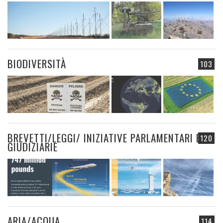
BIODIVERSITÀ
103
BREVETTI/LEGGI/ INIZIATIVE PARLAMENTARI E
120
GIUDIZIARIE
ARIA/ACQUA
114