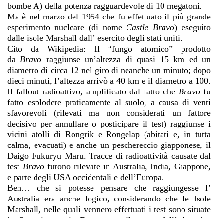
bombe A) della potenza ragguardevole di 10 megatoni.
Ma è nel marzo del 1954 che fu effettuato il più grande
esperimento nucleare (di nome
Castle Bravo
) eseguito
dalle isole Marshall dall’ esercito degli stati uniti.
Cito da Wikipedia: Il “fungo atomico” prodotto
da
Bravo
raggiunse un’altezza di quasi 15 km ed un
diametro di circa 12 nel giro di neanche un minuto; dopo
dieci minuti, l’altezza arrivò a 40 km e il diametro a 100.
Il fallout radioattivo, amplificato dal fatto che
Bravo
fu
fatto esplodere praticamente al suolo, a causa di venti
sfavorevoli (rilevati ma non considerati un fattore
decisivo per annullare o posticipare il test) raggiunse i
vicini atolli di Rongrik e Rongelap (abitati e, in tutta
calma, evacuati) e anche un peschereccio giapponese, il
Daigo Fukuryu Maru. Tracce di radioattività causate dal
test
Bravo
furono rilevate in Australia, India, Giappone,
e parte degli USA occidentali e dell’Europa.
Beh… che si potesse pensare che raggiungesse l’
Australia era anche logico, considerando che le Isole
Marshall, nelle quali vennero effettuati i test sono situate