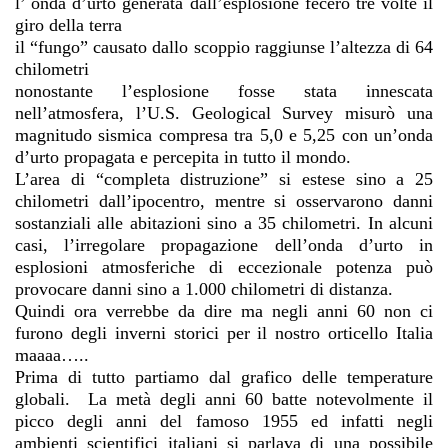
l’ onda d’urto generata dall’esplosione fecero tre volte il
giro della terra
il “fungo” causato dallo scoppio raggiunse l’altezza di 64
chilometri
nonostante l’esplosione fosse stata innescata
nell’atmosfera, l’U.S. Geological Survey misurò una
magnitudo sismica compresa tra 5,0 e 5,25 con un’onda
d’urto propagata e percepita in tutto il mondo.
L’area di “completa distruzione” si estese sino a 25
chilometri dall’ipocentro, mentre si osservarono danni
sostanziali alle abitazioni sino a 35 chilometri. In alcuni
casi, l’irregolare propagazione dell’onda d’urto in
esplosioni atmosferiche di eccezionale potenza può
provocare danni sino a 1.000 chilometri di distanza.
Quindi ora verrebbe da dire ma negli anni 60 non ci
furono degli inverni storici per il nostro orticello Italia
maaaa…..
Prima di tutto partiamo dal grafico delle temperature
globali.
La metà degli anni 60 batte notevolmente il
picco degli anni del famoso 1955 ed infatti negli
ambienti scientifici italiani si parlava di una possibile