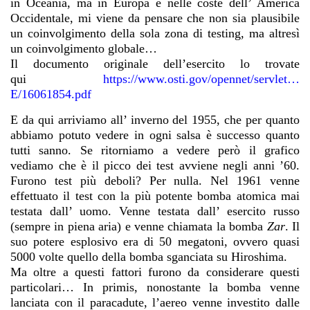
in Oceania, ma in Europa e nelle coste dell’ America
Occidentale, mi viene da pensare che non sia plausibile
un coinvolgimento della sola zona di testing, ma altresì
un coinvolgimento globale…
Il documento originale dell’esercito lo trovate
qui
https://www.osti.gov/opennet/servlet…
E/16061854.pdf
E da qui arriviamo all’ inverno del 1955, che per quanto
abbiamo potuto vedere in ogni salsa è successo quanto
tutti sanno. Se ritorniamo a vedere però il grafico
vediamo che è il picco dei test avviene negli anni ’60.
Furono test più deboli? Per nulla.
Nel 1961 venne
effettuato il test con la più potente bomba atomica mai
testata dall’ uomo. Venne testata dall’ esercito russo
(sempre in piena aria) e venne chiamata la bomba
Zar
. Il
suo potere esplosivo era di 50 megatoni, ovvero quasi
5000 volte quello della bomba sganciata su Hiroshima.
Ma oltre a questi fattori furono da considerare questi
particolari… In primis, nonostante la bomba venne
lanciata con il paracadute, l’aereo venne investito dalle