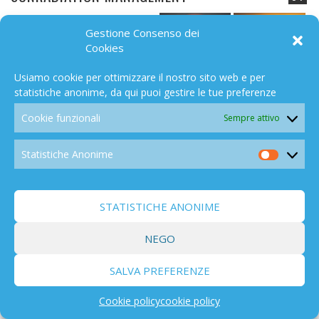
Gestione Consenso dei
Cookies
Usiamo cookie per ottimizzare il nostro sito web e per
statistiche anonime, da qui puoi gestire le tue preferenze
SALUTE
280
Cookie funzionali
Sempre attivo
Statistiche Anonime
Statistic
Anonim
TIMELINE
STATISTICHE ANONIME
703
NEGO
SALVA PREFERENZE
Cookie policy
cookie policy
ECONOMICO
50