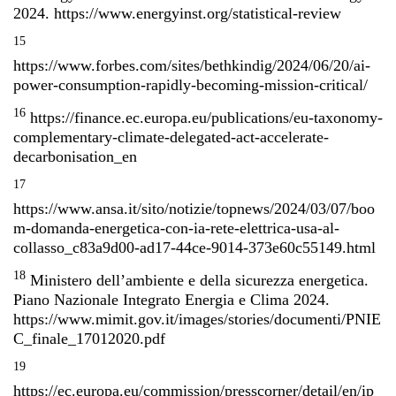
2024.
https://www.energyinst.org/statistical-review
15
https://www.forbes.com/sites/bethkindig/2024/06/20/ai-
power-consumption-rapidly-becoming-mission-critical/
16
https://finance.ec.europa.eu/publications/eu-taxonomy-
complementary-climate-delegated-act-accelerate-
decarbonisation_en
17
https://www.ansa.it/sito/notizie/topnews/2024/03/07/boo
m-domanda-energetica-con-ia-rete-elettrica-usa-al-
collasso_c83a9d00-ad17-44ce-9014-373e60c55149.html
18
Ministero dell’ambiente e della sicurezza energetica.
Piano Nazionale Integrato Energia e Clima 2024.
https://www.mimit.gov.it/images/stories/documenti/PNIE
C_finale_17012020.pdf
19
https://ec.europa.eu/commission/presscorner/detail/en/ip_