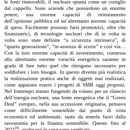
le fonti rinnovabili, il nucleare spunta come un coniglio
dal cappello. Sono aziende che possiedono un enorme
potere, una enorme capacità di orientamento
dell’opinione pubblica ed un’altrettanto enorme capacità
di spesa. Facilmente possono farsi promotrici, oltre che
finanziatrici, di tecnologie nucleari che di in volta in
volta sono state definite “a sicurezza intrinseca”, di
“quarta generazione”, “in assenza di scorie” e così via…
Con la loro enorme capacità di investimento, connessa
alla altrettanto enorme voracità energetica saranno in
grado di fare tutto quel che ritengono necessario per
soddisfare i loro bisogni. In questo diventa più realistica
la realizzazione pratica anche di oggetti mai realizzati,
come appaiono essere i progetti di SMR oggi proposti.
Nel frattempo stanno fungendo da volano per un rilancio
dell’energia nucleare, una fonte energetica che il “Green
Deal” europeo, nella sua accessione originaria, pensava
come difficilmente sostenibile dal punto di vista
economico ed ambientale, tanto da tenerla fuori dalla
tassonomia per la finanza sostenibile. Questo fino al
16
2022
, anche qui le cose sono cambiate.