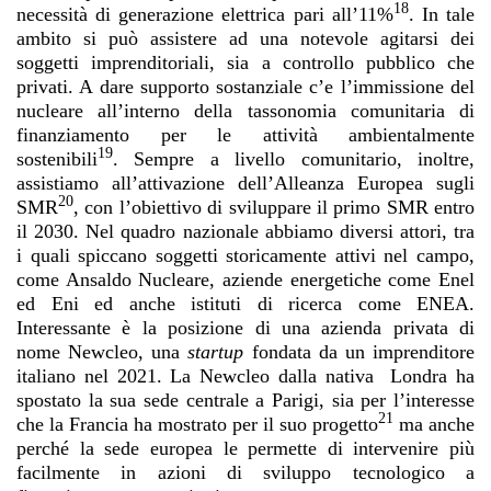
18
necessità di generazione elettrica pari all’11%
. In tale
ambito si può assistere ad una notevole agitarsi dei
soggetti imprenditoriali, sia a controllo pubblico che
privati. A dare supporto sostanziale c’e l’immissione del
nucleare all’interno della tassonomia comunitaria di
finanziamento per le attività ambientalmente
19
sostenibili
. Sempre a livello comunitario, inoltre,
assistiamo all’attivazione dell’Alleanza Europea sugli
20
SMR
, con l’obiettivo di sviluppare il primo SMR entro
il 2030. Nel quadro nazionale abbiamo diversi attori, tra
i quali spiccano soggetti storicamente attivi nel campo,
come Ansaldo Nucleare, aziende energetiche come Enel
ed Eni ed anche istituti di ricerca come ENEA.
Interessante è la posizione di una azienda privata di
nome Newcleo, una
startup
fondata da un imprenditore
italiano nel 2021. La Newcleo dalla nativa Londra ha
spostato la sua sede centrale a Parigi, sia per l’interesse
21
che la Francia ha mostrato per il suo progetto
ma anche
perché la sede europea le permette di intervenire più
facilmente in azioni di sviluppo tecnologico a