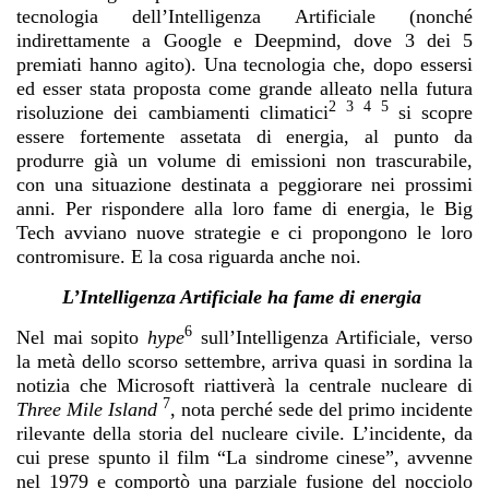
tecnologia dell’Intelligenza Artificiale (nonché
indirettamente a Google e Deepmind, dove 3 dei 5
premiati hanno agito). Una tecnologia che, dopo essersi
ed esser stata proposta come grande alleato nella futura
2
3
4 5
risoluzione dei cambiamenti climatici
si scopre
essere fortemente assetata di energia, al punto da
produrre già un volume di emissioni non trascurabile,
con una situazione destinata a peggiorare nei prossimi
anni. Per rispondere alla loro fame di energia, le Big
Tech avviano nuove strategie e ci propongono le loro
contromisure. E la cosa riguarda anche noi.
L’Intelligenza Artificiale ha fame di energia
6
Nel mai sopito
hype
sull’Intelligenza Artificiale, verso
la metà dello scorso settembre, arriva quasi in sordina la
notizia che Microsoft riattiverà la centrale nucleare di
7
Three Mile Island
, nota perché sede del primo incidente
rilevante della storia del nucleare civile. L’incidente, da
cui prese spunto il film “La sindrome cinese”, avvenne
nel 1979 e comportò una parziale fusione del nocciolo