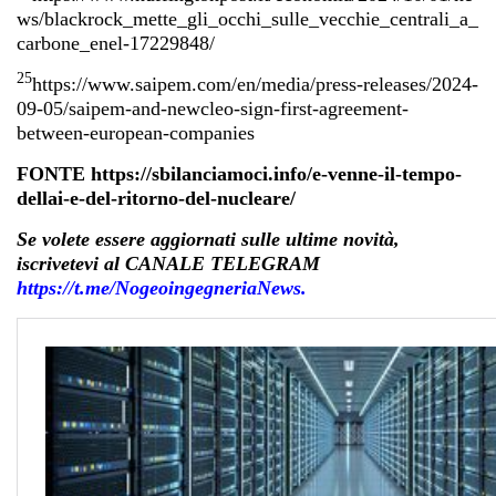
ws/blackrock_mette_gli_occhi_sulle_vecchie_centrali_a_
carbone_enel-17229848/
25
https://www.saipem.com/en/media/press-releases/2024-
09-05/saipem-and-newcleo-sign-first-agreement-
between-european-companies
FONTE https://sbilanciamoci.info/e-venne-il-tempo-
dellai-e-del-ritorno-del-nucleare/
Se volete essere aggiornati sulle ultime novità,
iscrivetevi al CANALE TELEGRAM
https://t.me/NogeoingegneriaN
ews.