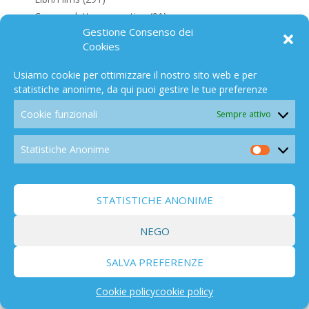
Campo elettromagnetico
(91)
Gestione Consenso dei
Altro Mondo c'è
(129)
Cookies
OPINIONI
(154)
Usiamo cookie per ottimizzare il nostro sito web e per
statistiche anonime, da qui puoi gestire le tue preferenze
PER ARGOMENTI
Cookie funzionali
Sempre attivo
Statistiche Anonime
Statistic
Anonim
STORIA DEL CONTROLLO METEO E CLIMA
328
STATISTICHE ANONIME
NEGO
SALVA PREFERENZE
CIBO
52
Cookie policy
cookie policy