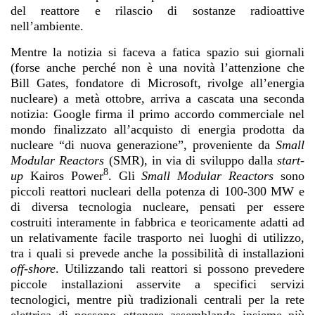
del reattore e rilascio di sostanze radioattive
nell’ambiente.
Mentre la notizia si faceva a fatica spazio sui giornali
(forse anche perché non è una novità l’attenzione che
Bill Gates, fondatore di Microsoft, rivolge all’energia
nucleare) a metà ottobre, arriva a cascata una seconda
notizia: Google firma il primo accordo commerciale nel
mondo finalizzato all’acquisto di energia prodotta da
nucleare “di nuova generazione”, proveniente da
Small
Modular Reactors
(SMR), in via di sviluppo dalla
start-
8
up
Kairos Power
. Gli
Small Modular Reactors
sono
piccoli reattori nucleari della potenza di 100-300 MW e
di diversa tecnologia nucleare, pensati per essere
costruiti interamente in fabbrica e teoricamente adatti ad
un relativamente facile trasporto nei luoghi di utilizzo,
tra i quali si prevede anche la possibilità di installazioni
off-shore
. Utilizzando tali reattori si possono prevedere
piccole installazioni asservite a specifici servizi
tecnologici, mentre più tradizionali centrali per la rete
elettrica di possono ottenere assemblando insieme più