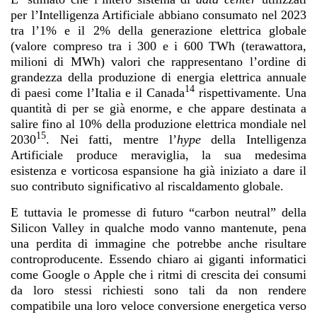
per l’Intelligenza Artificiale abbiano consumato nel 2023
tra l’1% e il 2% della generazione elettrica globale
(valore compreso tra i 300 e i 600 TWh (terawattora,
milioni di MWh) valori che rappresentano l’ordine di
grandezza della produzione di energia elettrica annuale
14
di paesi come l’Italia e il Canada
rispettivamente. Una
quantità di per se già enorme, e che appare destinata a
salire fino al 10% della produzione elettrica mondiale nel
15
2030
. Nei fatti, mentre l’
hype
della Intelligenza
Artificiale produce meraviglia, la sua medesima
esistenza e vorticosa espansione ha già iniziato a dare il
suo contributo significativo al riscaldamento globale.
E tuttavia le promesse di futuro “carbon neutral” della
Silicon Valley in qualche modo vanno mantenute, pena
una perdita di immagine che potrebbe anche risultare
controproducente. Essendo chiaro ai giganti informatici
come Google o Apple che i ritmi di crescita dei consumi
da loro stessi richiesti sono tali da non rendere
compatibile una loro veloce conversione energetica verso