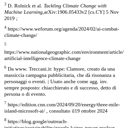
3
D. Rolnick et al.
Tackling Climate Change with
Machine Learning,
arXiv:1906.05433v2 [cs.CY] 5 Nov
2019
;
4
https://www.weforum.org/agenda/2024/02/ai-combat-
climate-change/
5
https://www.nationalgeographic.com/environment/article/
artificial-intelligence-climate-ch
ange
6
Da www. Treccani.it: hype: Clamore, creato da una
massiccia campagna pubblicitaria, che dà risonanza a
personaggi o eventi. | Usato anche come agg. inv.
sempre posposto: chiacchierato e di successo, detto di
persona o di evento.
7
https://edition.cnn.com/2024/09/20/energy/three-mile-
island-microsoft-ai/
, consultato il19 ottobre 2024
8
https://blog.google/outreach-
initiatives/sustainability/google-kairos-power-nuclear-