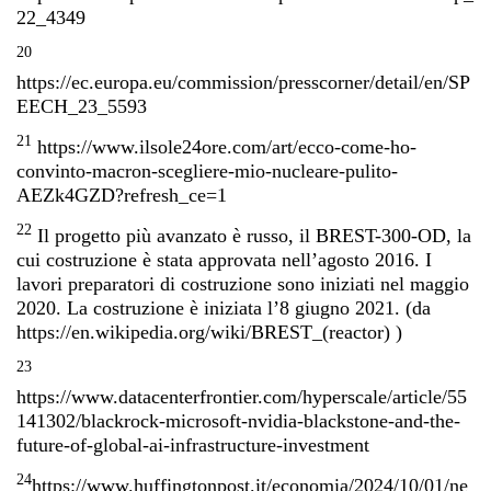
22_4349
20
https://ec.europa.eu/commission/presscorner/detail/en/SP
EECH_23_5593
21
https://www.ilsole24ore.com/art/ecco-come-ho-
convinto-macron-scegliere-mio-nucleare-pulito-
AEZk4GZD?refresh_ce=1
22
Il progetto più avanzato è russo, il BREST-300-OD, la
cui costruzione è stata approvata nell’agosto 2016. I
lavori preparatori di costruzione sono iniziati nel maggio
2020. La costruzione è iniziata l’8 giugno 2021. (da
https://en.wikipedia.org/wiki/BREST_(reactor)
)
23
https://www.datacenterfrontier.com/hyperscale/article/55
141302/blackrock-microsoft-nvidia-blackstone-and-the-
future-of-global-ai-infrastructure-investment
24
https://www.huffingtonpost.it/economia/2024/10/01/ne