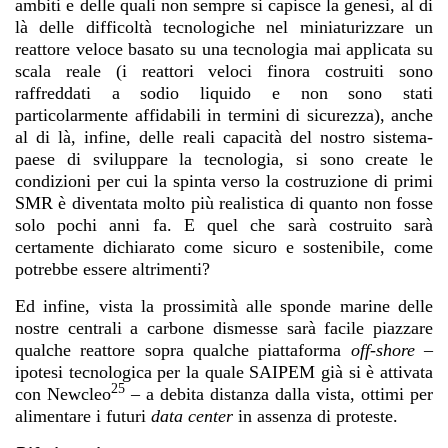
ambiti e delle quali non sempre si capisce la genesi, al di
là delle difficoltà tecnologiche nel miniaturizzare un
reattore veloce basato su una tecnologia mai applicata su
scala reale (i reattori veloci finora costruiti sono
raffreddati a sodio liquido e non sono stati
particolarmente affidabili in termini di sicurezza), anche
al di là, infine, delle reali capacità del nostro sistema-
paese di sviluppare la tecnologia, si sono create le
condizioni per cui la spinta verso la costruzione di primi
SMR è diventata molto più realistica di quanto non fosse
solo pochi anni fa. E quel che sarà costruito sarà
certamente dichiarato come sicuro e sostenibile, come
potrebbe essere altrimenti?
Ed infine, vista la prossimità alle sponde marine delle
nostre centrali a carbone dismesse sarà facile piazzare
qualche reattore sopra qualche piattaforma
off-shore
–
ipotesi tecnologica per la quale SAIPEM già si è attivata
25
con Newcleo
– a debita distanza dalla vista, ottimi per
alimentare i futuri
data center
in assenza di proteste.