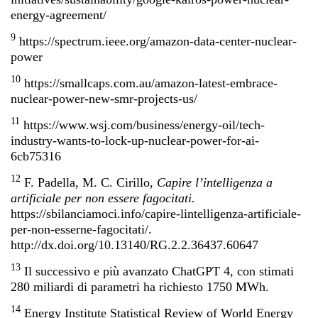
energy-agreement/
9
https://spectrum.ieee.org/amazon-data-center-nuclear-
power
10
https://smallcaps.com.au/amazon-latest-embrace-
nuclear-power-new-smr-projects-us/
11
https://www.wsj.com/business/energy-oil/tech-
industry-wants-to-lock-up-nuclear-power-for-ai-
6cb75316
12
F. Padella, M. C. Cirillo,
Capire l’intelligenza a
artificiale per non essere fagocitati.
https://sbilanciamoci.info/capire-lintelligenza-artificiale-
per-non-esserne-fagocitati/
.
http://dx.doi.org/10.13140/RG.2.2.36437.60647
13
Il successivo e più avanzato ChatGPT 4, con stimati
280 miliardi di parametri ha richiesto 1750 MWh.
14
Energy Institute Statistical Review of World Energy