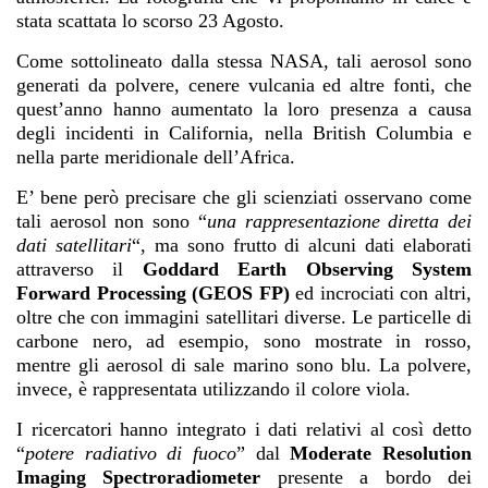
stata scattata lo scorso 23 Agosto.
Come sottolineato dalla stessa
NASA
, tali aerosol sono
generati da polvere, cenere vulcania ed altre fonti, che
quest’anno hanno aumentato la loro presenza a causa
degli incidenti in California, nella British Columbia e
nella parte meridionale dell’Africa.
E’ bene però precisare che gli scienziati osservano come
tali aerosol non sono “
una rappresentazione diretta dei
dati satellitari
“, ma sono frutto di alcuni dati elaborati
attraverso il
Goddard Earth Observing System
Forward Processing (GEOS FP)
ed incrociati con altri,
oltre che con immagini satellitari diverse. Le particelle di
carbone nero, ad esempio, sono mostrate in rosso,
mentre gli aerosol di sale marino sono blu. La polvere,
invece, è rappresentata utilizzando il colore viola.
I ricercatori hanno integrato i dati relativi al così detto
“
potere radiativo di fuoco
” dal
Moderate Resolution
Imaging Spectroradiometer
presente a bordo dei