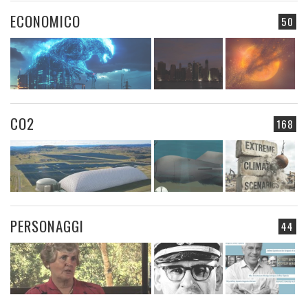
ECONOMICO
50
CO2
168
PERSONAGGI
44