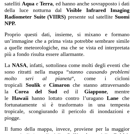
satelliti
Aqua
e
Terra
, ed hanno anche sovrapposto i dati
della luce notturna dal
Visible Infrared Imaging
Radiometer Suite (VIIRS)
presente sul satellite
Suomi
NPP.
Proprio questi dati, insieme, si mixano e formano
un’immagine che a prima vista potrebbe sembrare simile
a quelle meteorologiche, ma che se vista ed interpretata
più a fondo risulta essere allarmante.
La
NASA
, infatti, sottolinea come molti degli eventi che
sono ritratti nella mappa “
stanno causando problemi
molto seri al pianeta
“, come i cicloni
tropicali
Soulik
e
Cimaron
che stanno attraversando
la
Corea del Sud
ed il
Giappone
, mentre
le
Hawaii
hanno lottato contro l’uragano
Lane
che
fortunatamente si è trasformato in una tempesta
tropicale, scongiurando il pericolo di inondazioni e
piogge.
Il fumo della mappa, invece, proviene per la maggior