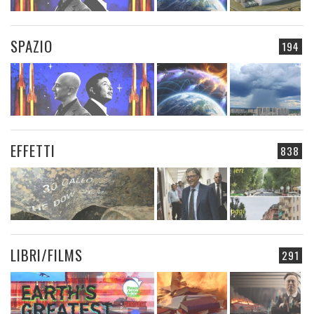
SPAZIO
194
EFFETTI
838
LIBRI/FILMS
291