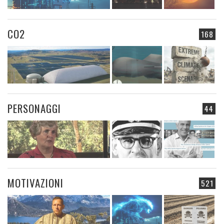
CO2
168
PERSONAGGI
44
MOTIVAZIONI
521