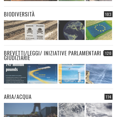
BIODIVERSITÀ
103
BREVETTI/LEGGI/ INIZIATIVE PARLAMENTARI E
120
GIUDIZIARIE
ARIA/ACQUA
114