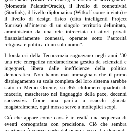
(biometria Palantir/Oracle), il livello di connettività
(Starlink), il livello diplomatico (Witkoff come inviato) e
il livello di design fisico (città intelligenti Project
Sunrise) all’interno di un singolo territorio delimitato,
amministrato da una rete intrecciata di attori privati
finanziariamente connessi, operante sotto l’autorità
religiosa e politica di un solo uomo”.
I fondatori della Tecnocrazia sognavano negli anni ’30
una rete energetica nordamericana gestita da scienziati e
ingegneri, libera dalle inefficienze della politica
democratica. Non hanno mai immaginato che il primo
dispiegamento su scala completa del loro sistema sarebbe
stato in Medio Oriente, su 365 chilometri quadrati di
macerie, mascherato nel linguaggio della pace, decenni
successivi. Come una partita a scacchi giocata
magistralmente, ogni mossa serve a molteplici scopi.
Ciò che appare come caos è in realtà una sequenza di
eventi coreografata con precisione. Ciò che sembra
resistenza è spesso parte del piano stesso. La domanda