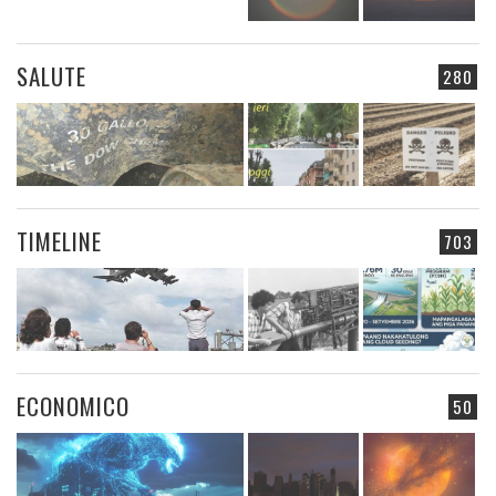
SALUTE
280
TIMELINE
703
ECONOMICO
50