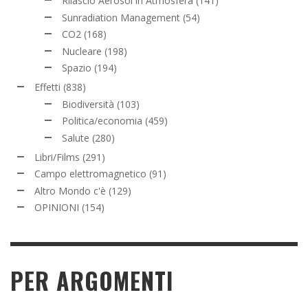
Rilascio Aerosol in Atmosfera
(141)
Sunradiation Management
(54)
CO2
(168)
Nucleare
(198)
Spazio
(194)
Effetti
(838)
Biodiversità
(103)
Politica/economia
(459)
Salute
(280)
Libri/Films
(291)
Campo elettromagnetico
(91)
Altro Mondo c'è
(129)
OPINIONI
(154)
PER ARGOMENTI