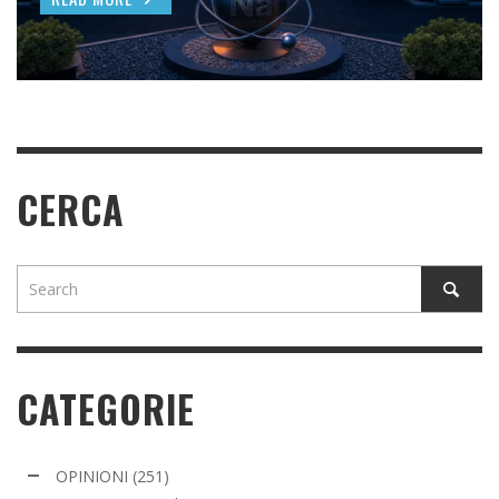
READ MORE
READ MORE
CERCA
CATEGORIE
OPINIONI
(251)