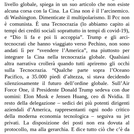
livello globale, spiega in un suo articolo che non esiste
alcuna corsa con la Cina. La Cina non è il l’arcinemico.
di Washington. Dimenticate il multipolarismo. Il Pcc non
è comunista. È una Tecnocrazia (lo abbiamo capito ai
tempi dei crediti sociali soprattutto in tempi di covid-19),
e “Dio li fa e poi li accoppia”. Trump e gli arci-
tecnocrati che hanno viaggiato verso Pechino, non sono
andati lì per “svendere l’America”, ma piuttosto per
integrare la Cina nella tecnocrazia globale. Qualsiasi
altra narrativa crollerà quando tutti apriremo gli occhi
sulla Tecnocrazia. “Qualche parte sopra l’Oceano
Pacifico, a 35.000 piedi d’altezza, si stava decidendo
silenziosamente il futuro dell’ordine globale. Sull’Air
Force One, il Presidente Donald Trump sedeva con due
uomini: Elon Musk e Jensen Huang, ceo di Nvidia. Il
resto della delegazione – sedici dei più potenti dirigenti
aziendali d’America, rappresentanti ogni nodo critico
della moderna economia tecnologica – seguiva su jet
privati. La disposizione dei posti non era dovuta al
protocollo, ma alla gerarchia. E dice tutto ciò che c’è da