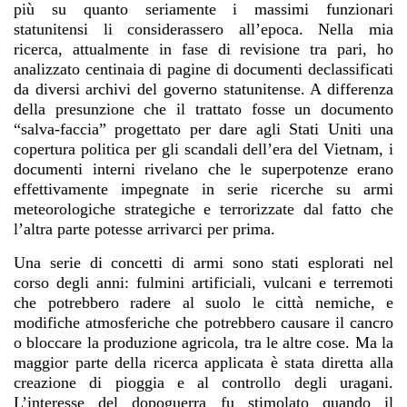
più su quanto seriamente i massimi funzionari
statunitensi li considerassero all’epoca. Nella mia
ricerca, attualmente in fase di revisione tra pari, ho
analizzato centinaia di pagine di documenti declassificati
da diversi archivi del governo statunitense. A differenza
della presunzione che il trattato fosse un documento
“salva-faccia” progettato per dare agli Stati Uniti una
copertura politica per gli scandali dell’era del Vietnam, i
documenti interni rivelano che le superpotenze erano
effettivamente impegnate in serie ricerche su armi
meteorologiche strategiche e terrorizzate dal fatto che
l’altra parte potesse arrivarci per prima.
Una serie di concetti di armi sono stati esplorati nel
corso degli anni: fulmini artificiali, vulcani e terremoti
che potrebbero radere al suolo le città nemiche, e
modifiche atmosferiche che potrebbero causare il cancro
o bloccare la produzione agricola, tra le altre cose. Ma la
maggior parte della ricerca applicata è stata diretta alla
creazione di pioggia e al controllo degli uragani.
L’interesse del dopoguerra fu stimolato quando il