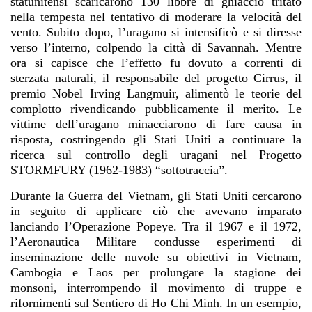
statunitensi scaricarono 130 libbre di ghiaccio tritato
nella tempesta nel tentativo di moderare la velocità del
vento. Subito dopo, l’uragano si intensificò e si diresse
verso l’interno, colpendo la città di Savannah. Mentre
ora si capisce che l’effetto fu dovuto a correnti di
sterzata naturali, il responsabile del progetto Cirrus, il
premio Nobel Irving Langmuir, alimentò le teorie del
complotto rivendicando pubblicamente il merito. Le
vittime dell’uragano minacciarono di fare causa in
risposta, costringendo gli Stati Uniti a continuare la
ricerca sul controllo degli uragani nel Progetto
STORMFURY (1962-1983) “sottotraccia”.
Durante la Guerra del Vietnam, gli Stati Uniti cercarono
in seguito di applicare ciò che avevano imparato
lanciando l’Operazione Popeye. Tra il 1967 e il 1972,
l’Aeronautica Militare condusse esperimenti di
inseminazione delle nuvole su obiettivi in Vietnam,
Cambogia e Laos per prolungare la stagione dei
monsoni, interrompendo il movimento di truppe e
rifornimenti sul Sentiero di Ho Chi Minh. In un esempio,