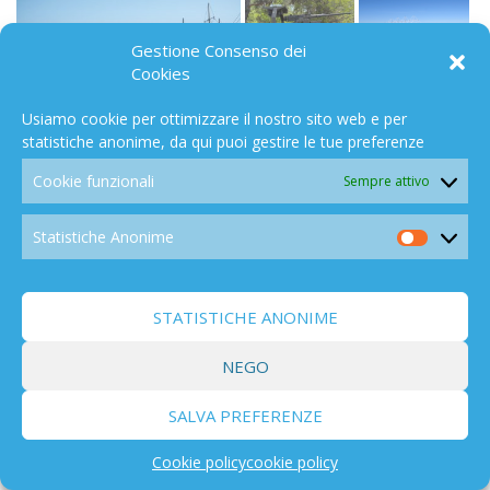
Gestione Consenso dei
Cookies
Usiamo cookie per ottimizzare il nostro sito web e per
BIODIVERSITÀ
103
statistiche anonime, da qui puoi gestire le tue preferenze
Cookie funzionali
Sempre attivo
Statistiche Anonime
Statistic
Anonim
BREVETTI/LEGGI/ INIZIATIVE PARLAMENTARI E
120
GIUDIZIARIE
STATISTICHE ANONIME
NEGO
SALVA PREFERENZE
Cookie policy
cookie policy
ARIA/ACQUA
114