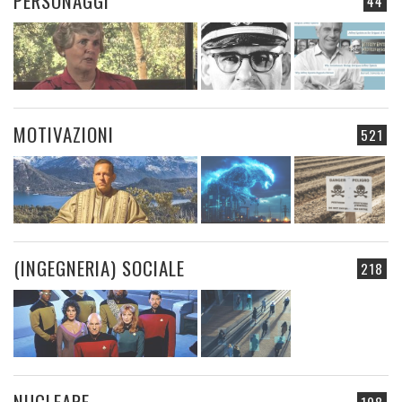
PERSONAGGI
44
MOTIVAZIONI
521
(INGEGNERIA) SOCIALE
218
NUCLEARE
198