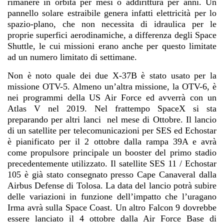
rimanere in orbita per mesi o addirittura per anni. Un
pannello solare estraibile genera infatti elettricità per lo
spazio-plano, che non necessita di idraulica per le
proprie superfici aerodinamiche, a differenza degli Space
Shuttle, le cui missioni erano anche per questo limitate
ad un numero limitato di settimane.
Non è noto quale dei due X-37B è stato usato per la
missione OTV-5. Almeno un’altra missione, la OTV-6, è
nei programmi della US Air Force ed avverrà con un
Atlas V nel 2019. Nel frattempo SpaceX si sta
preparando per altri lanci nel mese di Ottobre. Il lancio
di un satellite per telecomunicazioni per SES ed Echostar
è pianificato per il 2 ottobre dalla rampa 39A e avrà
come propulsore principale un booster del primo stadio
precedentemente utilizzato. Il satellite SES 11 / Echostar
105 è già stato consegnato presso Cape Canaveral dalla
Airbus Defense di Tolosa. La data del lancio potrà subire
delle variazioni in funzione dell’impatto che l’uragano
Irma avrà sulla Space Coast. Un altro Falcon 9 dovrebbe
essere lanciato il 4 ottobre dalla Air Force Base di