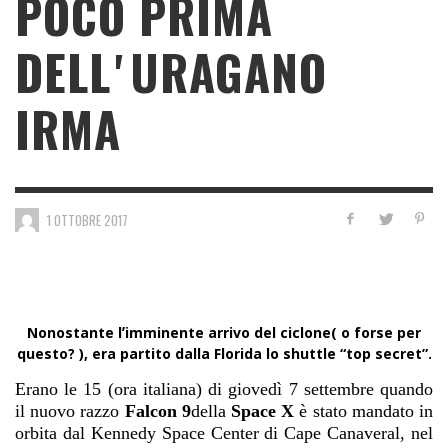
POCO PRIMA
DELLʼURAGANO
IRMA
1 OTTOBRE 2017
Nonostante lʼimminente arrivo del ciclone( o forse per
questo? ), era partito dalla Florida lo shuttle “top secret”.
Erano le 15 (ora italiana) di giovedì 7 settembre quando
il nuovo razzo
Falcon 9
della
Space X
è stato mandato in
orbita dal Kennedy Space Center di Cape Canaveral, nel