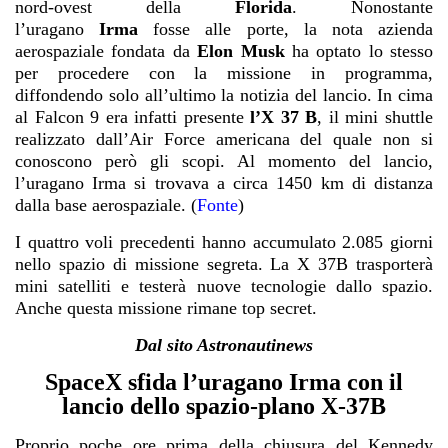
nord-ovest della
Florida
. Nonostante
l’uragano
Irma
fosse alle porte, la nota azienda
aerospaziale fondata da
Elon Musk
ha optato lo stesso
per procedere con la missione in programma,
diffondendo solo all’ultimo la notizia del lancio. In cima
al Falcon 9 era infatti presente
l’X 37 B
, il mini shuttle
realizzato dall’Air Force americana del quale non si
conoscono però gli scopi. Al momento del lancio,
l’uragano Irma si trovava a circa 1450 km di distanza
dalla base aerospaziale.
(
Fonte
)
I quattro voli precedenti hanno accumulato 2.085 giorni
nello spazio di missione segreta. La X 37B trasporterà
mini satelliti e testerà nuove tecnologie dallo spazio.
Anche questa missione rimane top secret.
Dal sito Astronautinews
SpaceX sfida l’uragano Irma con il
lancio dello spazio-plano X-37B
Proprio poche ore prima della chiusura del Kennedy