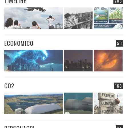
TIMELINE
703
ECONOMICO
50
CO2
168