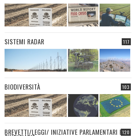
SISTEMI RADAR
117
BIODIVERSITÀ
103
BREVETTI/LEGGI/ INIZIATIVE PARLAMENTARI E
120