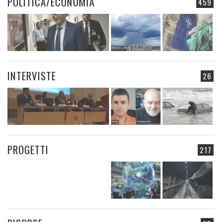
POLITICA/ECONOMIA
459
INTERVISTE
26
PROGETTI
217